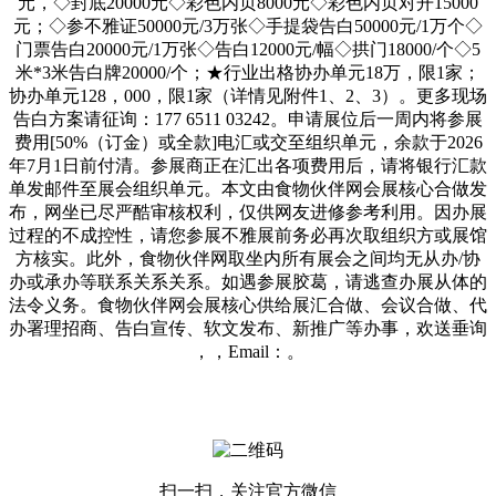
元，◇封底20000元◇彩色内页8000元◇彩色内页对开15000
元；◇参不雅证50000元/3万张◇手提袋告白50000元/1万个◇
门票告白20000元/1万张◇告白12000元/幅◇拱门18000/个◇5
米*3米告白牌20000/个；★行业出格协办单元18万，限1家；
协办单元128，000，限1家（详情见附件1、2、3）。更多现场
告白方案请征询：177 6511 03242。申请展位后一周内将参展
费用[50%（订金）或全款]电汇或交至组织单元，余款于2026
年7月1日前付清。参展商正在汇出各项费用后，请将银行汇款
单发邮件至展会组织单元。本文由食物伙伴网会展核心合做发
布，网坐已尽严酷审核权利，仅供网友进修参考利用。因办展
过程的不成控性，请您参展不雅展前务必再次取组织方或展馆
方核实。此外，食物伙伴网取坐内所有展会之间均无从办/协
办或承办等联系关系关系。如遇参展胶葛，请逃查办展从体的
法令义务。食物伙伴网会展核心供给展汇合做、会议合做、代
办署理招商、告白宣传、软文发布、新推广等办事，欢送垂询
，，Email：。
扫一扫，关注官方微信