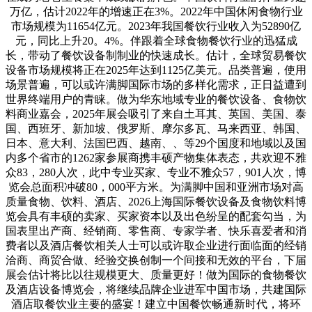
万亿，估计2022年的增速正在3%。2022年中国休闲食物行业
市场规模为11654亿元。2023年我国餐饮行业收入为52890亿
元，同比上升20。4%。伴跟着全球食物餐饮行业的迅猛成
长，带动了餐饮设备制制业的快速成长。估计，全球贸易餐饮
设备市场规模将正在2025年达到1125亿美元。品类普遍，使用
场景普遍，可以或许满脚国际市场的多样化需求，正日益遭到
世界终端用户的青睐。做为华东地域专业的餐饮设备、食物饮
料商业嘉会，2025年展会吸引了来自土耳其、英国、美国、泰
国、西班牙、新加坡、俄罗斯、摩尔多瓦、马来西亚、韩国、
日本、意大利、法国巴西、越南、、等29个国度和地域以及国
内多个省市的1262家参展商携丰硕产物集体表态，共欢迎不雅
众83，280人次，此中专业买家、专业不雅众57，901人次，博
览会总面积冲破80，000平方米。为满脚中国和亚洲市场对高
质量食物、饮料、酒店、2026上海国际餐饮设备及食物饮料博
览会具有丰硕的卖家、买家资本以及出色纷呈的配套勾当，为
国表里出产商、经销商、零售商、专家学者、快乐喜爱者和消
费者以及酒店餐饮相关人士可以或许取企业进行面临面的经销
洽商、商贸合做、经验交换创制一个间接和无效的平台，下届
展会估计将比以往规模更大、质量更好！做为国际的食物餐饮
及酒店设备博览会，将继续品牌企业进军中国市场，共建国际
酒店取餐饮业主要的盛宴！建立中国餐饮畅通新时代，将环