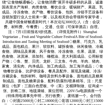
绕“让食物畅通畅心，让食物消费”展开丰硕多样的从题，诚邀
国表里水产海鲜、肉类食物、餐饮企业、暖锅财产、果蔬、乳
成品、冷冻食物、农产物、餐饮设备、包拆、冷链手艺设备和
连锁加盟行业人士前来一聚，以及相关协会带领和专家学者，
共建中国食材畅通新时代！本次论坛3000元/人（含：会议
费、材料费、午餐费），交通、住宿（可保举酒店）自理。
注：7月1日前报名9折优惠。（详情见附件1）Shanghai
Vegetarian，Fruit and Vegetable Culture FestivalA Bite of Seafood-
Introduction and Tasting Meeting of Seafood◇糖果、巧克力、乳
成品、面包糕点、果汁、软饮料、罐拆食物、休闲食物、冷藏
食物、调味品及果酱、风干食物、冷冻食物、生果、蔬菜、绿
色食物、冰淇淋、添加剂、橄榄油、意大利面成品、公用标签
产物；◇鱼、蟹、贝壳、龙虾、三文鱼、牛肉、羊肉、猪肉、
家禽、清实肉、内净成品、加工肉成品、加工海洋成品；◇食
物餐饮设备、比萨饼设备、餐具及配件、展现及储藏、冷冻/
冷藏设备、包拆材料、咖啡及饮料办事设备、面包糕点及糖果
制成品、面包及糖果设备、配料/防腐剂/喷鼻精等。注：尺度
展位（包罗：三面白色壁板、中（英）文楣牌制做、征询桌一
张、折椅二张、地毯满铺、展位照明、220V/5a电源插座一个
（特殊用电请事先申明，另行收费）、废纸篓一个。会刊告
白：◇封面25000元◇封二18000元◇彩首12000元◇封三15000