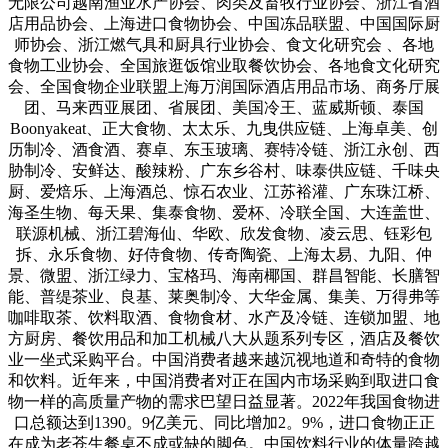
无限公司越南渔业水产协会、肉类及畜牧行业协会、浙江省酒
店用品协会、上海进口食物协会、中国冻品联盟、中国国际厨
师协会、浙江燃气具和厨具行业协会、食文化研究会 、各地
食物工业协会、全国旅逛饭馆业取餐饮协会、各地食文化研究
会、全国食物企业联盟上海万润国际酒店用品市场、商务厅展
团、马来西亚展团、省展团、美国冷王、蓝威斯顿、泰国
Boonyakeat、正大食物、太太乐、九曳供应链、上海卓美、创
历制冷、酒食酒、赛卓、东玉玻璃、赛特冷链、浙江永创、西
胁制冷、安鲜达、酸辣粉、广东乡谷村、味泰供应链、千味央
厨、爱焙乐、上海酒总、惊石农业、江苏裕灌、广东珠江桥、
海圣生物、每天果、集泰食物、爱杯、冷联全国、大连盖世、
联源机械、浙江碧海仙、华欧、欣发食物、凌云思、钰彩包
拆、永乐食物、好侍食物、传奇陶瓷、上海太易、九阳、仲
景、微盟、浙江绿力、宝格玛、海南椰国、群昌智能、长膳智
能、普缇茶业、良基、莱奥制冷、大华金属、集美、万得弗等
咖啡取茶、饮料取酒、食物食材、水产及冷链、连锁加盟、地
方厨房、餐饮用品和加工机械八大从题系列专区，酒店及餐饮
业一坐式采购平台。中国消费者越来越沉视地道和奇特的食物
和饮料。近年来，中国消费者对正在国内市场采购到取进口食
物一样的高质量产物的需求巴望日益显著。2022年我国食物进
口总额达到1390。9亿美元、同比增加2。9%，进口食物正正
在成为老苍生餐桌不成或缺的脚色。中国饮料行业的体量跨越