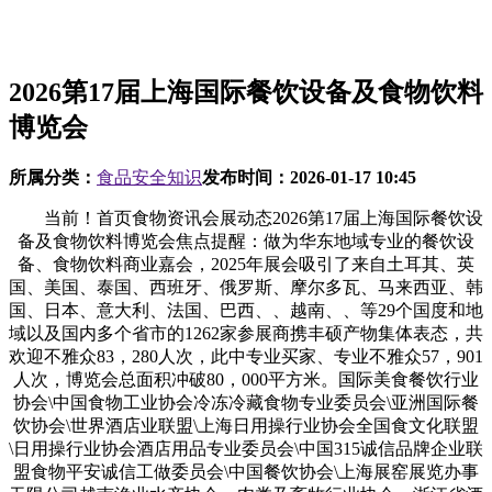
2026第17届上海国际餐饮设备及食物饮料
博览会
所属分类：
食品安全知识
发布时间：
2026-01-17 10:45
当前！首页食物资讯会展动态2026第17届上海国际餐饮设
备及食物饮料博览会焦点提醒：做为华东地域专业的餐饮设
备、食物饮料商业嘉会，2025年展会吸引了来自土耳其、英
国、美国、泰国、西班牙、俄罗斯、摩尔多瓦、马来西亚、韩
国、日本、意大利、法国、巴西、、越南、、等29个国度和地
域以及国内多个省市的1262家参展商携丰硕产物集体表态，共
欢迎不雅众83，280人次，此中专业买家、专业不雅众57，901
人次，博览会总面积冲破80，000平方米。国际美食餐饮行业
协会\中国食物工业协会冷冻冷藏食物专业委员会\亚洲国际餐
饮协会\世界酒店业联盟\上海日用操行业协会全国食文化联盟
\日用操行业协会酒店用品专业委员会\中国315诚信品牌企业联
盟食物平安诚信工做委员会\中国餐饮协会\上海展窑展览办事