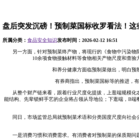
盘后突发沉磅！预制菜国标收罗看法！这
所属分类：
食品安全知识
发布时间：
2026-02-12 16:51
另一方面，针对预制菜终产物，将现行的《食物中污染物限量
10余项食物接触材料等食物相关产物尺度和查
和养分健康方面临预制菜做出，明白预制
有券商指出，预制菜国标等的推进，有益
从整个财产链来看，跟着行业尺度化提拔，上逛端规模化农
能结构、先辈锁鲜手艺的企业将占领从导地位；下逛端，B端
同日，市场监管总局就预制菜术语和分类国度尺度向社会公
一是消费习惯和消费需求。有消费者对预制菜的保质期问题