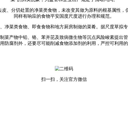
皮、分切处置的净菜类食物，未改变其做为原料的根基属性，
同样有响应的食物平安国度尺度进行办理和规范。
净菜类食物、即食食物和地方厨房制做的菜肴。据尺度草拟专
菜产物中铅、铬、苯并芘及致病微生物等沉点风险峻素提出管
用防腐剂外，还要尽可能削减食物添加剂的利用，严控可利用的
扫一扫，关注官方微信