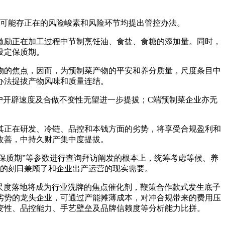
可能存正在的风险峻素和风险环节均提出管控办法。
励正在加工过程中节制烹饪油、食盐、食糖的添加量。同时，
设定保质期。
的焦点，因而，为预制菜产物的平安和养分质量，尺度条目中
办法提拔产物风味和质量连结。
开辟速度及合做不变性无望进一步提拔；C端预制菜企业亦无
正在研发、冷链、品控和本钱方面的劣势，将享受合规盈利和
改善，中持久财产集中度提拔。
保质期”等参数进行查询拜访阐发的根本上，统筹考虑等候、养
月的刻日兼顾了和企业出产运营的现实需要。
尺度落地将成为行业洗牌的焦点催化剂，鞭策合作款式发生底子
劣势的龙头企业，可通过产能摊薄成本，对冲合规带来的费用压
变性、品控能力、手艺壁垒及品牌信赖度等分析能力比拼。