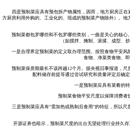
四是预制菜应具有预包拆产物属性，因而，地方厨房正在素质
方厨房利用外购的、工业化的、现成的预制菜产物除外）。地
预制菜都包罗哪些和不包罗哪些类别，一曲是关心的核心。
（如搅拌、腌制、滚揉、成型、炒
一是合理界定预制菜的定义取办理范围。按照食物平安风险
食物、净菜类食物、即
预制菜保质期最长不该跨越12个月。据央视旧事报道，尺度
配料储存前提等通过尝试研究和质量评定后确定
一是预制菜应具有菜肴的特征
预制菜食物平安尺度以保障消费者饮
三是预制菜应具有“需加热或熟制后食用”的特征，所以尺度
开源证券也暗示，预制菜尺度的出台无望处理行业持久存正