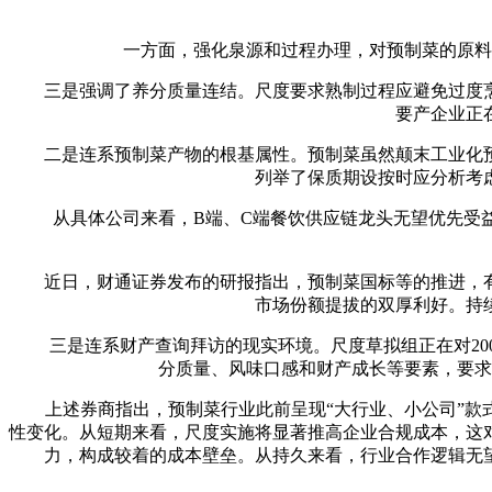
一方面，强化泉源和过程办理，对预制菜的原料、
三是强调了养分质量连结。尺度要求熟制过程应避免过度烹
要产企业正
二是连系预制菜产物的根基属性。预制菜虽然颠末工业化预
列举了保质期设按时应分析考
从具体公司来看，B端、C端餐饮供应链龙头无望优先受益
近日，财通证券发布的研报指出，预制菜国标等的推进，有
市场份额提拔的双厚利好。持
三是连系财产查询拜访的现实环境。尺度草拟组正在对200
分质量、风味口感和财产成长等要素，要求
上述券商指出，预制菜行业此前呈现“大行业、小公司”款式
性变化。从短期来看，尺度实施将显著推高企业合规成本，这
力，构成较着的成本壁垒。从持久来看，行业合作逻辑无