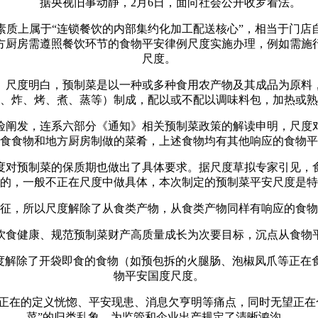
据央视旧事动静，2月6日，面向社会公开收罗看法。
上属于“连锁餐饮的内部集约化加工配送核心”，相当于门店
方厨房需遵照餐饮环节的食物平安律例尺度实施办理，例如需施
尺度。
尺度明白，预制菜是以一种或多种食用农产物及其成品为原料，
、炸、烤、煮、蒸等）制成，配以或不配以调味料包，加热或熟
阐发，连系六部分《通知》相关预制菜政策的解读申明，尺度对
食食物和地方厨房制做的菜肴，上述食物均有其他响应的食物平
对预制菜的保质期也做出了具体要求。据尺度草拟专家引见，
的，一般不正在尺度中做具体，本次制定的预制菜平安尺度是特
，所以尺度解除了从食类产物，从食类产物同样有响应的食物
食健康、规范预制菜财产高质量成长为次要目标，沉点从食物平
解除了开袋即食的食物（如预包拆的火腿肠、泡椒凤爪等正在
物平安国度尺度。
在的定义恍惚、平安现患、消息欠亨明等痛点，同时无望正在合
菜”的归类乱象，为监管和企业出产规定了清晰鸿沟。