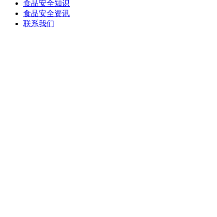
食品安全知识
食品安全资讯
联系我们