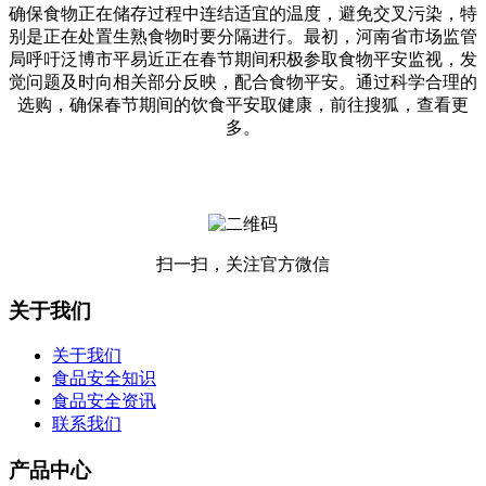
确保食物正在储存过程中连结适宜的温度，避免交叉污染，特
别是正在处置生熟食物时要分隔进行。最初，河南省市场监管
局呼吁泛博市平易近正在春节期间积极参取食物平安监视，发
觉问题及时向相关部分反映，配合食物平安。通过科学合理的
选购，确保春节期间的饮食平安取健康，前往搜狐，查看更
多。
扫一扫，关注官方微信
关于我们
关于我们
食品安全知识
食品安全资讯
联系我们
产品中心