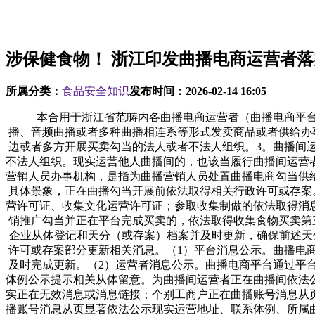
涉保健食物！ 浙江印发曲播电商运营者
所属分类：
食品安全知识
发布时间：
2026-02-14 16:05
本合用于浙江省范畴内各曲播电商运营者（曲播电商平台运营者、曲播间运营者、曲播营销人员、曲播营销人员办事机构）1。曲播电商，是指通过互联网坐、使用法式等，以视频曲播、音频曲播或者多种曲播相连系等形式发卖商品或者供给办事的运营勾当。2。曲播电商平台运营者，是指正在曲播电商勾当中供给收集运营场合、买卖撮合、消息发布等办事，供买卖两边或者多方开展买卖勾当的法人或者不法人组织。3。曲播间运营者，是指正在曲播电商平台上注册账号或者通过自建网坐、其他收集办事，开设曲播间处置曲播电商勾当的天然人、法人和不法人组织。现实运营他人曲播间的，也该当履行曲播间运营者的响应权利。4。曲播营销人员，是指正在曲播电商勾当中间接面向社会开展商品或者办事宣传、推介勾当的天然人。5。曲播营销人员办事机构，是指为曲播营销人员处置曲播电商勾当供给筹谋、运营、经纪、培训和手艺支撑等办事的机构。曲播电商平台依理市场从体登记，并按照其现实处置食物曲播电商勾当的具体景象，正在曲播勾当开展前依法取得相关行政许可或存案。1。天分要求。曲播电商平台为曲播间运营供给收集空间开展曲播食物营销推广勾当的，依法取得（跨地域）增值电信营业运营许可证、收集文化运营许可证；参取收集制做的依法取得消息收集视听节目许可证；供给视听节目办事的依法取得电视节目制做运营许可证；为曲播间运营者供给收集空间开展曲播食物营销推广勾当并正在平台完成买卖的，依法取得收集食物买卖第三方平台存案；开展食物自营曲播发卖的，依法取得食物出产运营许可证、仅发卖预包拆食物存案等。（1）曲播电商平台成立企业从体登记和天分（或存案）档案并及时更新，确保前述天分（或存案）正在无效期内。（2）正在域名、IP、企业名称、代表人或者担任人姓名、经停业务等相关消息发生变化后依法向许可或存案部分更新相关消息。（1）平台消息公示。曲播电商平台正在运营勾当的首页持续公示停业执照以及取其经停业务相关的行政许可（或存案）消息或消息链接。消息发生变动的，及时完成更新。（2）运营者消息公示。曲播电商平台通过平台办事和谈和买卖法则，明白曲播间运营者、曲播营销人员办事机构、曲播营销人员等从体关于食物平安办理的要求，并以显著体例公示提示相关从体留意。为曲播间运营者正在曲播间依法公示相关消息供给手艺支撑：①企业正在曲播账号消息从页显著依法公示名称、同一社会信用代码、现实运营地址、行政许可等实正在无效消息或消息链接；个别工商户正在曲播账号消息从页显著依法公示同一社会信用代码、名称、运营者姓名、现实运营场合、组织形式等实正在无效消息或消息链接；天然人正在曲播账号消息从页显著依法公示现实运营地址、联系体例、所属曲播营销人员办事机构等实正在无效消息或消息链接。②相关从体属于食物出产运营者的，同时正在曲播账号消息从页显著依法公示实正在无效的食物出产运营许可、仅发卖预包拆食物存案等消息或消息链接。（3）利用人工智能等手艺生成的人物图像、视频曲播的，正在曲播间添加显著标识，避免混合或者误认。（4）曲播电商平台对曲播间运营者正在曲播间消息公示环境进行放哨，发觉存正在违规问题的，要求曲播间运营者进行更正。多次不更正的，曲播电商平台可按照平台办事和谈和买卖法则采纳暂停曲播等需要办法，督促其完成更正。1。轨制清单。供给食物互换衣务的曲播电商平台成立取食物买卖规模、食物类别、风险品级、办理程度、平安情况等相顺应的平台食物平安办理轨制，落实食物平安义务制，次要包罗：（1）曲播电商平台、曲播电商平台次要担任报酬食物平安总监、食物平安员以及其他合规、风控等人员依法履行食物平安风险管控职责供给需要支撑。（2）曲播电商平台投入响应资本落实前述食物平安办理轨制，并成立健全食物平安风险办理机制、流程和法式，保障风险办理系统无效运转。1。食物平安办理架构。曲播电商平台按照本身规模、营业特点、曲播电商食物平安管控风险清单等现实环境，正在实现无效食物平安风险管控的前提下，设置特地或兼职食物平安风险办理机构，并明白企业次要担任人、食物平安总监、食物平安员等正在食物平安风险办理机构的次要职责。2。两员设置要求。曲播电商平台设置食物平安总监或食物平安员，此中食物类年买卖额500万元及以上的曲播电商平台配备食物平安总监。（2）任职要求。曲播电商平台食物平安总监由曲播电商平台营业担任人担任。因食物平安违法被吊销许可证的食物出产运营者，其代表人、间接担任的从管人员和其他间接义务人员以及因食物平安犯罪被判处有期徒刑以罚的人员，不得正在曲播电商平台担任食物平安总监、食物平安员。3。培训办理。曲播电商平台成立内部食物平安培训机制，加强食物法令律例、食物平安、消费者权益、违法违规行为措置等学问的进修。曲播电商平台成立平台食物平安培训机制，对曲播间运营者、曲播营销人员办事机构、曲播营销办事人员等从体开展食物平安风险培训，对处置曲播电商食物运营的相关从体开展初次培训以及按期培训。（1）商家准入。食物出产运营者按照其所开展的食物发卖环境提交其名称（姓名）、同一社会信用代码（身份证件号码）、现实运营地址、联系体例以及食物出产运营许可证、仅发卖预包拆食物存案等实正在消息（发卖食用农产物的除外），并进行核验、登记、成立登记档案，至多每六个月按期更新一次。（2）机构准入。其他曲播间运营者、曲播营销人员办事机构打点入驻手续，审核其供给的名称（姓名）、同一社会信用代码（身份证件号码）、现实运营地址、联系体例、行政许能够及所发卖食物所需的市场准入天分等实正在消息以及规范运营许诺等材料，成立登记档案，并至多每六个月核验更新一次。同时按照要求依理存案登记手续。（3）从播准入。曲播营销人员入驻曲播电商平台供给实正在无效的小我身份、联系体例等消息，消息如有变更，及时更新并奉告，且满脚以下要求：天然人从播需年满18周岁；外籍天然人从播来境内开展收集曲播营销勾当的，提前向曲播电商平台报备；利用数字人从播的，确保曾经获得相关人的充实授权，取相关从体签订响应合同，明白各方权利，并正在曲播间添加显著标识，避免混合或者误认，按照相关开展平安评估，并依法履行算法存案和变动、登记存案手续；曲播间运营者正在曲播营销人员初次进行食物曲播前，供给经核验无误的该人员身份消息，并对曲播间运营者履行核验权利供给手艺支撑并进行监视。（1）自动退出。曲播间运营者、曲播营销人员办事机构自动退出的，曲播电商平台按照平台办事和谈和买卖法则商定进行结算，两边若有办事金商定的，可取其结算后保留必然的办事金，以未完成的买卖订单完成履约。曲播营销办事人员自动申请退出的，需满脚以下前提：通过其所正在曲播间曲播指导的食物买卖订单完成赞扬处置等消费者买卖保障权利；未因食物曲播违规行为处于平台惩罚期或有未缴齐的罚款。（2）被动退出。曲播电商平台对曲播间运营者、曲播营销人员办事机构、曲播营销办事人员倡议清退的次要景象：严沉违反食物平安法令律例或平台曲播食物办理要求的；被监管部分或曲播电商平台列入平台食物平安的；出镜的曲播营销人员或账号现实节制人/企业违反食物平安法令或呈现严沉食物平安问题影响恶劣的。（1）用非食物原料出产的食物或者添加食物添加剂以外的化学物质和其他可能风险人体健康物质的食物，或者用收受接管食物做为原料出产的食物；（2）致病性微生物，农药残留、兽药残留、生物毒素、沉金属等污染物质以及其他风险人体健康的物质含量跨越食物平安尺度限量的食物；2。曲播间风险管控清单。曲播电商平台运营者将下列事项列入曲播间食物平安风险管控清单，做为食物平安风险管控的沉点内容：（1）曲播间消息发布核查。曲播电商平台成立曲播间食物消息发布、食物曲播风险轨制，并开展以下工做：①基于大数据手艺成立曲播食物平安风控模子，并对曲播间发布的食物曲播消息风险点进行核查，沉点核查曲播展现的食物出产者、运营者从体消息或其链接、食物标签、价钱、需要的警示申明消息能否全面完整；其他相关监测食物曲播主要风险点：利用手艺手段或者设备设备较着改变食物的实正