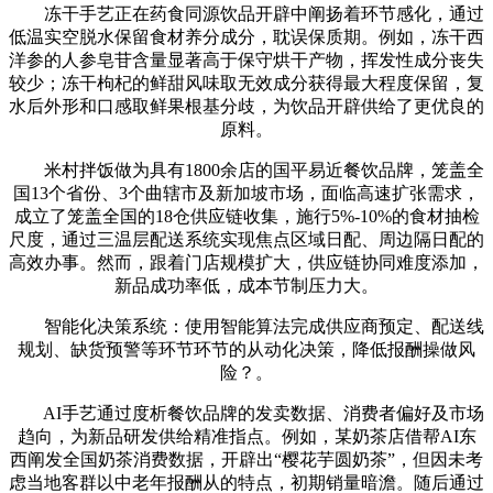
冻干手艺正在药食同源饮品开辟中阐扬着环节感化，通过
低温实空脱水保留食材养分成分，耽误保质期。例如，冻干西
洋参的人参皂苷含量显著高于保守烘干产物，挥发性成分丧失
较少；冻干枸杞的鲜甜风味取无效成分获得最大程度保留，复
水后外形和口感取鲜果根基分歧，为饮品开辟供给了更优良的
原料。
米村拌饭做为具有1800余店的国平易近餐饮品牌，笼盖全
国13个省份、3个曲辖市及新加坡市场，面临高速扩张需求，
成立了笼盖全国的18仓供应链收集，施行5%-10%的食材抽检
尺度，通过三温层配送系统实现焦点区域日配、周边隔日配的
高效办事。然而，跟着门店规模扩大，供应链协同难度添加，
新品成功率低，成本节制压力大。
智能化决策系统：使用智能算法完成供应商预定、配送线
规划、缺货预警等环节环节的从动化决策，降低报酬操做风
险？。
AI手艺通过度析餐饮品牌的发卖数据、消费者偏好及市场
趋向，为新品研发供给精准指点。例如，某奶茶店借帮AI东
西阐发全国奶茶消费数据，开辟出“樱花芋圆奶茶”，但因未考
虑当地客群以中老年报酬从的特点，初期销量暗澹。随后通过