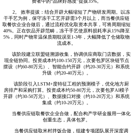
费者中的“品牌好感度”提拔35%。
2。 效率提拔：结合开辟大幅缩短了产物研发周期。以冻
干手艺为例，保守冻干工艺开辟需3个月以上，而当餐供应链
取餐饮企业合做后，通过流程优化取资本共享，可将周期缩短
40%。正在饮品开辟范畴，冻干手艺使原料损耗率从15%降至
5%，同时产物常温保质期耽误至1-3年，大幅降低了仓储取物
流成本。
该阶段建立联盟链溯源收集，协调供应商取门店数据，实
现全链协同。投资成本约100-150万元，次要包罗区块链节点
摆设（约60-80万元）、智能合约开辟（约20-30万元）和系统
升级（约20-40万元）。
该阶段引入LSTM+度特征工程的预测模子，优化地方厨
房排产和采购打算。投资成本约50-80万元，次要包罗AI模子
开辟（约30-50万元）、数据接口对接（约10-20万元）和系统
集成（约10-20万元）。
当餐供应链取餐饮企业合做，配合构产学研金服用一体化
创重生态，具体包罗。
当餐供应链取米村拌饭合做，组建专项团队展开深度调