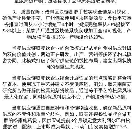
量版周边产物，显著提拔了品牌忠实度取复购率。
3。 质量保障：借帮区块链溯源手艺实现全链条可视化，
确保产物质量不变。广州酒家使用区块链溯源后，食物平安事
务排查时间从72小时缩短至4小时，溯源完整率从30%提拔至
98%以上；某饮片厂通过区块链系统实现加工全程可视化，产
物及格率提拔15%，产物溢价达20%。
当餐供应链取餐饮企业的合做模式已从单向食材供应升级
为双向价值共创，两边正在研发、出产、营销等多环节构成慎
密协同。此模式打破了保守供应链的线性布局，建立出网状协
同的创重生态系统。
当餐供应链取餐饮企业结合开辟饮品的焦点策略是整合科
研资本、使用冻干手艺并建立不变供应链。例如，取云南菌菇
研究所合做开辟的松露鲍菇煲饮品，通过冻干手艺将松露风味
最大化保留，同时确保原料供应不变，产物溢价率达3-5倍。
当餐供应链通过自建种植和冷链物流收集，确保新品原料
供应的不变性和质量分歧性。例如，取某连锁餐饮品牌合做开
辟的松露鲍菇煲，因供应链提前3个月锁定意大利阿尔巴白松
露的进口配额，上市即成为爆款，带动门店发卖额增加15%。