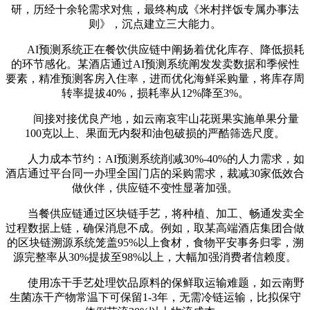
研，历经十余轮需求对焦，最终构成《米村拌饭专属办事法
则》，沉点建立三大能力。
AI预测系统正在餐饮供应链中阐扬着优化库存、降低损耗
的环节感化。某酒店通过AI预测系统阐发发卖数据和季候性
要素，精准预测客房入住率，进而优化海鲜采购量，将库存周
转率提拔40%，损耗率从12%降至3%。
间接对接优良产地，如云南哀牢山花斑果实施单果分量
100克以上、果面无内裂和油包破损的严酷筛选尺度。
人力成本节约：AI预测系统削减30%-40%的人力需求，如
酒店通过平台同一办理全国门店的采购需求，裁减30家低效合
做伙伴，供应链不变性显著加强。
当餐供应链通过区块链手艺，将种植、加工、畅通发卖全
过程数据上链，确保消息不成。例如，取某高端酒店集团合做
的区块链溯源系统笼盖95%以上食材，食物平安事务归零，溯
源完整率从30%提拔至98%以上，大幅加强消费者信赖度。
使用冻干手艺处理饮品原料的保鲜取运输难题，如云南野
生菌冻干产物常温下可保留1-3年，无需冷链运输，比拟保守