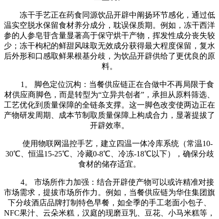
冻干手艺正在药食同源饮品开辟中阐扬环节感化，通过低
温实空脱水保留食材养分成分，耽误保质期。例如，冻干西洋
参的人参皂苷含量显著高于保守烘干产物，挥发性成分丧失较
少；冻干枸杞的鲜甜风味取无效成分获得最大程度保留，复水
后外形和口感取鲜果根基分歧，为饮品开辟供给了更优良的原
料。
1。 脚色定位沉构：当餐供应链正在合做中不再局限于食
材供应商脚色，而是转型为“立异共创者”，承担从原料筛选、
工艺优化到质量保障的全链条支撑。这一脚色改变使两边正在
产物研发周期、成本节制取质量保障上构成合力，显著提拔了
开辟效率。
使用物联网温控手艺，建立四温一体冷库系统（常温10-
30℃、恒温15-25℃、冷藏0-8℃、冷冻-18℃以下），确保分歧
食材的储存适宜。
4。 市场所作力加强：结合开辟使产物可以或许精准对接
市场需求，提拔市场所作力。例如，当餐供应链为华住集团旗
下分歧酒店品牌打制特色早餐，如全季的手工老面小包子、
NFC果汁、云朵米糕，汉庭的现磨豆乳、豆花、小马米糕等，