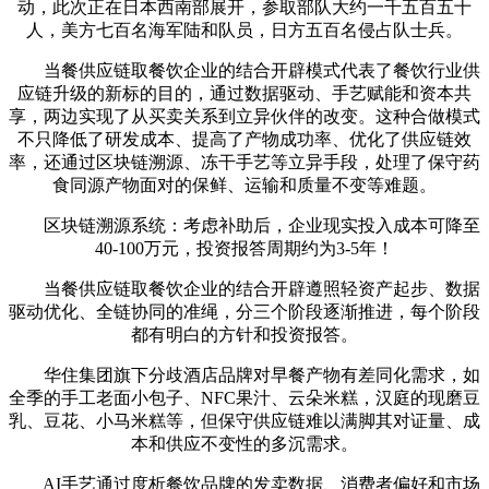
动，此次正在日本西南部展开，参取部队大约一千五百五十
人，美方七百名海军陆和队员，日方五百名侵占队士兵。
当餐供应链取餐饮企业的结合开辟模式代表了餐饮行业供
应链升级的新标的目的，通过数据驱动、手艺赋能和资本共
享，两边实现了从买卖关系到立异伙伴的改变。这种合做模式
不只降低了研发成本、提高了产物成功率、优化了供应链效
率，还通过区块链溯源、冻干手艺等立异手段，处理了保守药
食同源产物面对的保鲜、运输和质量不变等难题。
区块链溯源系统：考虑补助后，企业现实投入成本可降至
40-100万元，投资报答周期约为3-5年！
当餐供应链取餐饮企业的结合开辟遵照轻资产起步、数据
驱动优化、全链协同的准绳，分三个阶段逐渐推进，每个阶段
都有明白的方针和投资报答。
华住集团旗下分歧酒店品牌对早餐产物有差同化需求，如
全季的手工老面小包子、NFC果汁、云朵米糕，汉庭的现磨豆
乳、豆花、小马米糕等，但保守供应链难以满脚其对证量、成
本和供应不变性的多沉需求。
AI手艺通过度析餐饮品牌的发卖数据、消费者偏好和市场