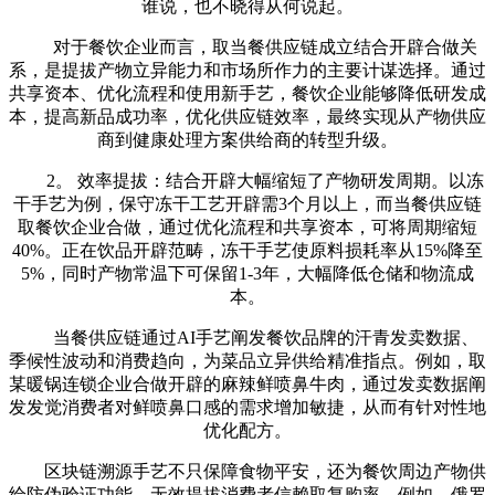
谁说，也不晓得从何说起。
对于餐饮企业而言，取当餐供应链成立结合开辟合做关
系，是提拔产物立异能力和市场所作力的主要计谋选择。通过
共享资本、优化流程和使用新手艺，餐饮企业能够降低研发成
本，提高新品成功率，优化供应链效率，最终实现从产物供应
商到健康处理方案供给商的转型升级。
2。 效率提拔：结合开辟大幅缩短了产物研发周期。以冻
干手艺为例，保守冻干工艺开辟需3个月以上，而当餐供应链
取餐饮企业合做，通过优化流程和共享资本，可将周期缩短
40%。正在饮品开辟范畴，冻干手艺使原料损耗率从15%降至
5%，同时产物常温下可保留1-3年，大幅降低仓储和物流成
本。
当餐供应链通过AI手艺阐发餐饮品牌的汗青发卖数据、
季候性波动和消费趋向，为菜品立异供给精准指点。例如，取
某暖锅连锁企业合做开辟的麻辣鲜喷鼻牛肉，通过发卖数据阐
发发觉消费者对鲜喷鼻口感的需求增加敏捷，从而有针对性地
优化配方。
区块链溯源手艺不只保障食物平安，还为餐饮周边产物供
给防伪验证功能，无效提拔消费者信赖取复购率。例如，俄罗