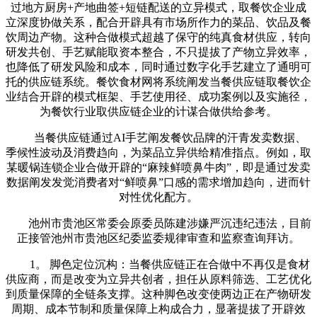
过地方厨房+产地曲签+短链配送的立异模式，取餐饮企业成
立深度协做关系，配合开辟具有市场所作力的菜品、饮品及餐
饮周边产物。这种合做模式超越了保守的纯真食材供应，转向
研发共创、手艺赋能取资本整合，不只提拔了产物立异效率，
也降低了研发风险和成本，同时通过数字化手艺建立了通明可
托的供应链系统。餐饮食材网将系统阐发当餐供应链取餐饮企
业结合开辟的模式框架、手艺使用径、成功案例以及实施径，
为餐饮行业取供应链企业的计谋合做供给参考。
当餐供应链通过AI手艺阐发餐饮品牌的汗青发卖数据、
季候性波动及消费趋向，为菜品立异供给精准指点。例如，取
某暖锅连锁企业合做开辟的“麻辣鲜喷鼻牛肉”，即是通过发卖
数据阐发发觉消费者对“鲜喷鼻”口感的需求增加趋向，进而针
对性优化配方。
池州市贵池区常委会原委员陈建涉嫌严沉违纪违法，目前
正接管池州市贵池区纪委监委规律审查和监察查询拜访。
1。 脚色定位沉构：当餐供应链正在合做中不再仅是食材
供应商，而是改变为立异共创者，担任从原料筛选、工艺优化
到质量保障的全链条支撑。这种脚色改变使两边正在产物研发
周期、成本节制和质量保障上构成合力，显著提拔了开辟效