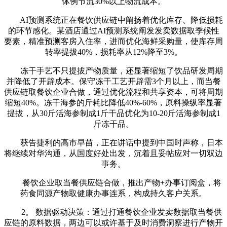
体例节流30%以上物流成本。
AI预测系统正在餐饮供应链中阐扬着优化库存、降低损耗
的环节感化。某酒店通过AI预测系统阐发发卖数据取季候性
要素，精准预测客房入住率，进而优化海鲜采购量，使库存周
转率提拔40%，损耗率从12%降至3%。
冻干手艺不只提拔产物质量，还显著缩短了饮品研发周期
并降低了开辟成本。保守冻干工艺开辟需3个月以上，而当餐
供应链取餐饮企业合做，通过优化流程和共享资本，可将周期
缩短40%。冻干海参的斤耗比降低40%-60%，原料操纵率显著
提拔，从30斤活海参制成1斤干品优化为10-20斤活海参制成1
斤冻干品。
获告捷利的高市早苗，正在讲话中提到中国时声称，日本
将继续对华沟通，从国度好处出发，沉着且妥帖应对一切双边
事务。
餐饮企业取当餐供应链合做，推出产物+办事订阅盒，将
药食同源产物取健康办事连系，构成持久客户关系。
2。 数据驱动决策：通过打通餐饮企业发卖数据取当餐供
应链的原料数据，两边可以或许基于及时消费洞察进行产物开