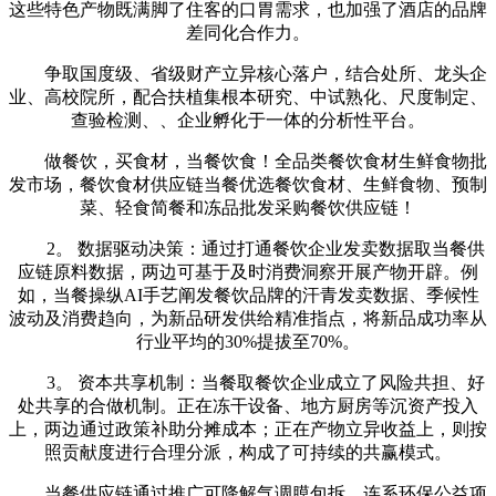
这些特色产物既满脚了住客的口胃需求，也加强了酒店的品牌
差同化合作力。
争取国度级、省级财产立异核心落户，结合处所、龙头企
业、高校院所，配合扶植集根本研究、中试熟化、尺度制定、
查验检测、、企业孵化于一体的分析性平台。
做餐饮，买食材，当餐饮食！全品类餐饮食材生鲜食物批
发市场，餐饮食材供应链当餐优选餐饮食材、生鲜食物、预制
菜、轻食简餐和冻品批发采购餐饮供应链！
2。 数据驱动决策：通过打通餐饮企业发卖数据取当餐供
应链原料数据，两边可基于及时消费洞察开展产物开辟。例
如，当餐操纵AI手艺阐发餐饮品牌的汗青发卖数据、季候性
波动及消费趋向，为新品研发供给精准指点，将新品成功率从
行业平均的30%提拔至70%。
3。 资本共享机制：当餐取餐饮企业成立了风险共担、好
处共享的合做机制。正在冻干设备、地方厨房等沉资产投入
上，两边通过政策补助分摊成本；正在产物立异收益上，则按
照贡献度进行合理分派，构成了可持续的共赢模式。
当餐供应链通过推广可降解气调膜包拆，连系环保公益项