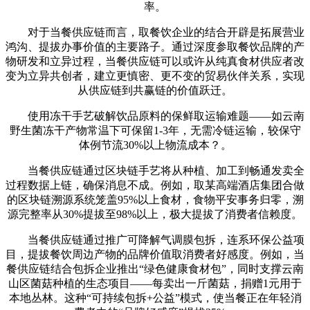
率。
对于当餐供应链而言，取餐饮企业的结合开辟是拓展营业
鸿沟、提拔办事价值的主要路子。通过深度参取餐饮品牌的产
物研发和立异过程，当餐供应链可以或许从纯真食材供应者改
变为立异共创者，建立更慎密、更不变的贸易伙伴关系，实现
从供应链到共赢链的价值跃迁。
使用冻干手艺破解饮品原料的保鲜取运输难题——如云南
野生菌冻干产物常温下可保留1-3年，无需冷链运输，较保守
体例节流30%以上物流成本？。
当餐供应链通过区块链手艺将从种植、加工到畅通发卖全
过程数据上链，确保消息不成。例如，取某高端酒店集团合做
的区块链溯源系统笼盖95%以上食材，食物平安事务归零，溯
源完整率从30%提拔至98%以上，极大提拔了消费者信赖度。
当餐供应链通过推广可降解气调膜包拆，连系环保公益项
目，提拔餐饮周边产物的品牌价值取消费者好感度。例如，当
餐供应链结合包拆企业推出“绿色健康食材包”，同时支撑云南
山区菌菇种植的生态项目——每卖出一斤菌菇，捐赠1元用于
本地丛林。这种“可持续包拆+公益”模式，使当餐正在年轻消