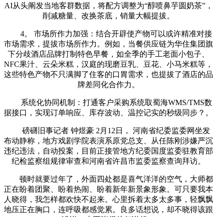
AI从头阐发当地客群数据，将配方调整为“醇喷鼻芋圆奶茶”，
削减糖量、改换茶底，销量大幅提拔。
4。 市场所作力加强：结合开辟使产物可以或许精准对接
市场需求，提拔市场所作力。例如，当餐供应链为华住集团旗
下分歧酒店品牌打制特色早餐，如全季的手工老面小包子、
NFC果汁、云朵米糕，汉庭的现磨豆乳、豆花、小马米糕等，
这些特色产物不只满脚了住客的口胃需求，也提拔了酒店的品
牌差同化合作力。
系统化协同机制：打通客户采购系统取蜀海WMS/TMS数
据接口，实现订单响应、库存波动、温控记实的秒级同步？。
磅礴旧事记者 钟煜豪 2月12日， 河南省纪委监委网坐发
布动静称，地方戏剧学院表演系原党总支、从任陈刚涉嫌严沉
违纪违法，自动投案，目前正接管地方纪委国度监委驻教育部
纪检监察组规律审查和河南省许昌市监委监察查询拜访。
顿时就要过年了，外面四处都是喜气洋洋的空气，大师都
正在盼着团聚、盼着热闹、盼着新年新景象形象。可只要我本
人晓得，我怎样都欢快不起来。心里拆着太多太多事，轻飘飘
地压正在胸口，连呼吸都感觉累。良多话想说，却不晓得该跟