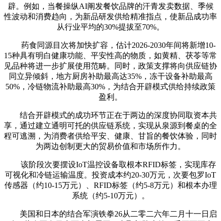
辟。例如，当餐操纵AI阐发餐饮品牌的汗青发卖数据、季候
性波动和消费趋向，为新品研发供给精准指点，使新品成功率
从行业平均的30%提拔至70%。
药食同源目次将加快扩容，估计2026-2030年间将新增10-
15种具有明白健康功能、平安性高的物质，如黄精、茯苓等常
见品种将进一步扩展使用范畴。同时，政策支撑将向供应链协
同立异倾斜，地方厨房补助最高达35%，冻干设备补助最高
50%，冷链物流补助最高30%，为结合开辟模式供给持续政策
盈利。
结合开辟模式的成功环节正在于两边的深度协同取资本共
享，通过建立通明可托的供应链系统，实现从泉源到餐桌的全
程可逃溯，为消费者供给平安、健康、甘旨的餐饮体验，同时
为两边创制更大的贸易价值和市场所作力。
该阶段次要摆设IoT温控设备取根本RFID标签，实现库存
可视化和冷链运输温度。投资成本约20-30万元，次要包罗IoT
传感器（约10-15万元）、RFID标签（约5-8万元）和根本办理
系统（约5-10万元）。
美国和日本的结合军演铁拳26从二零二六年二月十一日启