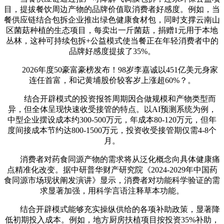
目，提拔餐饮周边产物的品牌价值取消费者好感度。例如，当
餐供应链结合包拆企业推出绿色健康食材包，同时支撑云南山
区菌菇种植的生态项目，每卖出一斤菌菇，捐赠1元用于本地
丛林，这种可持续包拆+公益模式使当餐正在年轻消费者中的
品牌好感度提拔了35%。
2026年度50豪富豪榜发布！98岁李嘉诚以451亿美元身家
连任首富，和记黄埔股价较客岁上涨超60%？。
结合开辟模式的投资报答周期因合做规模和产物类型而
异，但全体呈现快速收受接管的特点。以AI预测系统为例，
中型企业摆设成本约300-500万元，年成本80-120万元，但年
度间接成本节约达800-1500万元，投资收受接管期仅需4-8个
月。
消费者对药食同源产物的需求将从泛化概念向具体健康痛
点精准化改变。据中研普华财产研究院《2024-2029年中国药
食同源市场现状阐发演讲》显示，消费者对功能科学验证的需
求显著加强，用科学言语注释草本功能。
结合开辟模式能够充实操纵供给的各项补助政策，显著降
低初期投入成本。例如，地方厨房扶植项目按投资35%补助，