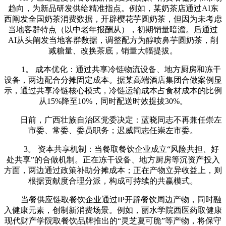
趋向，为新品研发供给精准指点。例如，某奶茶店通过AI东
西阐发全国奶茶消费数据，开辟樱花芋圆奶茶，但因为未考虑
当地客群特点（以中老年报酬从），初期销量暗澹。后通过
AI从头阐发当地客群数据，调整配方为醇喷鼻芋圆奶茶，削
减糖量、改换茶底，销量大幅提拔。
1。 成本优化：通过共享冷链物流设备、地方厨房和冻干
设备，两边配合分摊固定成本。据某高端酒店集团合做案例显
示，通过共享冷链核心模式，冷链运输成本占食材成本的比例
从15%降至10%，同时配送时效提拔30%。
日前，广西壮族自治区党委决定：蓝晓同志不再兼任崇左
市委、常委、委员职务；迟威同志任崇左市委。
3。 资本共享机制：当餐取餐饮企业成立“风险共担、好
处共享”的合做机制。正在冻干设备、地方厨房等沉资产投入
方面，两边通过政策补助分摊成本；正在产物立异收益上，则
根据贡献度合理分派，构成可持续的共赢模式。
当餐供应链取餐饮企业通过IP开辟餐饮周边产物，同时融
入健康元素，创制新消费场景。例如，丽水学院西医药取健康
现代财产学院取餐饮品牌推出的“灵芝夏可脆”等产物，将保守