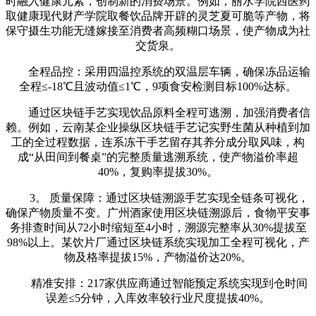
时融入健康元素，创制新的消费场景。例如，丽水学院西医药
取健康现代财产学院取餐饮品牌开辟的灵芝夏可脆等产物，将
保守摄生功能无缝嫁接至消费者高频糊口场景，使产物成为社
交货泉。
全程品控：采用四温控系统的双温层车辆，确保冻品运输
全程≤-18℃且波动值≤1℃，9项食安检测目标100%达标。
通过区块链手艺实现饮品原料全程可逃溯，加强消费者信
赖。例如，云南某企业操纵区块链手艺记实野生菌从种植到加
工的全过程数据，连系冻干手艺留存其养分成分取风味，构
成“从田间到餐桌”的完整质量逃溯系统，使产物溢价率超
40%，复购率提拔30%。
3。 质量保障：通过区块链溯源手艺实现全链条可视化，
确保产物质量不变。广州酒家使用区块链溯源后，食物平安事
务排查时间从72小时缩短至4小时，溯源完整率从30%提拔至
98%以上。某饮片厂通过区块链系统实现加工全程可视化，产
物及格率提拔15%，产物溢价达20%。
精准安排：217家供应商通过智能预定系统实现到仓时间
误差≤5分钟，入库效率较行业尺度提拔40%。