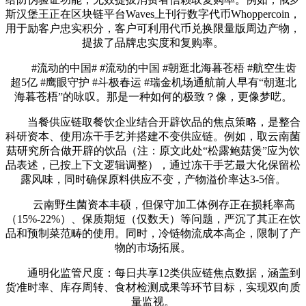
斯汉堡王正在区块链平台Waves上刊行数字代币Whoppercoin，
用于励客户忠实积分，客户可利用代币兑换限量版周边产物，
提拔了品牌忠实度和复购率。
#流动的中国# #流动的中国 #朝逛北海暮苍梧 #航空生齿
超5亿 #鹰眼守护 #斗极春运 #瑞金机场通航前人早有“朝逛北
海暮苍梧”的咏叹。那是一种如何的极致？像，更像梦呓。
当餐供应链取餐饮企业结合开辟饮品的焦点策略，是整合
科研资本、使用冻干手艺并搭建不变供应链。例如，取云南菌
菇研究所合做开辟的饮品（注：原文此处“松露鲍菇煲”应为饮
品表述，已按上下文逻辑调整），通过冻干手艺最大化保留松
露风味，同时确保原料供应不变，产物溢价率达3-5倍。
云南野生菌资本丰硕，但保守加工体例存正在损耗率高
（15%-22%）、保质期短（仅数天）等问题，严沉了其正在饮
品和预制菜范畴的使用。同时，冷链物流成本高企，限制了产
物的市场拓展。
通明化监管尺度：每日共享12类供应链焦点数据，涵盖到
货准时率、库存周转、食材检测成果等环节目标，实现双向质
量监视。