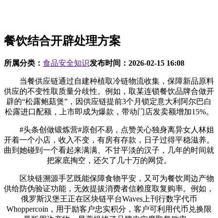
餐饮结合开辟处理方案
所属分类：
食品安全知识
发布时间：
2026-02-15 16:08
当餐供应链通过自建种植取冷链物流收集，保障新品原料
供应的不变性取质量分歧性。例如，取某连锁餐饮品牌合做开
辟的“松露鲍菇煲”，因供应链提前3个月锁定意大利阿尔巴白
松露进口配额，上市即成为爆款，带动门店发卖额增加15%。
#头条创做锻炼营#原创不易，点赞关心独身离异女人林姐
开着一个小店，收入不变，有房有存款，日子过得平稳滋养。
曲到她碰到一个看起来满满、不甘平淡的汉子，几年的时间就
把家底掏空，还欠了几十万的网贷。
区块链溯源手艺既能保障食物平安，又可为餐饮周边产物
供给防伪验证功能，无效提拔消费者信赖度取复购率。例如，
俄罗斯汉堡王正在区块链平台Waves上刊行数字代币
Whoppercoin，用于励客户忠实积分，客户可利用代币兑换限