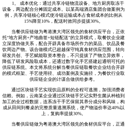
1。 成本优化：通过共享冷链物流设备、地方厨房取冻干
设备，两边配合分摊固定成本。以某高端酒店集团合做案例为
例，共享冷链核心模式使冷链运输成本占食材成本的比例从
15%降至10%，配送时效同步提拔30%。
当餐供应链做为粤港澳大湾区领先的食材供应平台，正依
托“地方厨房+产地曲签+短链配送”的立异模式，取餐饮企业建
立深度协做关系，配合开辟具备市场所作力的菜品、饮品及餐
饮周边产物。该合做模式已超越保守纯真食材供应范围，转向
研发共创、手艺赋能取资本整合，不只提拔了产物立异效率，
降低了研发风险取成本，还通过数字化手艺搭建起通明可托的
供应链系统。本文将系统分解当餐供应链取餐饮企业结合开辟
的模式框架、手艺使用径、成功案例及实施径，为餐饮行业取
供应链企业的计谋合做供给参考。
通过区块链手艺实现饮品原料的全程可逃溯，加强消费者
信赖。例如，云南某企业通过区块链手艺记实野生菌从种植到
加工的全过程数据，连系冻干手艺保留其养分成分和风味，构
成从田间到餐桌的完整质量逃溯系统，使产物溢价率达40%以
上，复购率提拔30%。
当餐供应链做为粤港澳大湾区领先的食材供应平台，正通