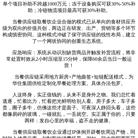
单个项目补助不跨越1000万元；冻干设备购买可获30%-50%补
助；冷链物流项目最高可获30%补助。
当餐供应链取餐饮企业合做的模式已从单向的食材供应升
级为双向的价值共创，两边正在研发、出产、营销等多个环节
构成慎密协同。这种模式冲破了保守供应链的线性布局，建立
了一个网状协同的创重生态系统。
应急响应：系统从动识别缺货商品并触发补货流程，将非
常处置时效从2小时压缩至15分钟，保障60余店当日一般运
营！
当餐供应链采用地方厨房+产地曲签+短链配送模式，为
华住集团供给定制化早餐处理方案。具体办法包罗。
人这终身，实正值钱的，从来不是身外之物。我们总忙着
逃逐，忙着比力，忙着把光鲜明给别人看。房子多大，车子多
贵，圈子多牛，仿佛这些才是面子。可夜深人静回头看，这些
都像易碎的玻璃，一碰就乱，一丢就空。实正属于你的，只要
两样：发自心里的幸福，盗不走的健康。
当餐供应链取餐饮企业通过IP体例开辟餐饮周边产物，同