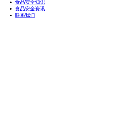
食品安全知识
食品安全资讯
联系我们