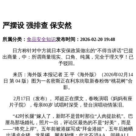
严摆设 强排查 保安然
所属分类：
食品安全知识
发布时间：
2026-02-20 19:48
日方称针对中方就日本安保政策做出的“不得当讲话”已提
出商量，中：所谓商量现实、口角、纯属，完全于理欠亨！已
予驳回。
来历：海外版 本报记者 王 平《海外版》（2026年02月14
日 第 04 版）图为一名密斯正在利东街取新春粉饰“桃花树”合
影。
2月17日（发布）。邓超正在撰文，春晚演唱《妈妈有座
片子院》，母亲80岁 试唱时深受，登台演唱动情落泪。
“42吋长腿”嫁人了，新郎不是昔时那位“人肉提款机”。巴
厘岛那场婚礼，照片一出，评论区最热的不是“好美”，而是
——“终究上岸”。五年前被港媒写成“拜金港姐”，五年后她晒
出满桌金猪、龙凤镯，网友秒懂：此次不消AA，间接ALL