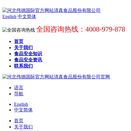
English
中文简体
全国咨询热线：4008-979-878
首页
关于我们
食品安全知识
食品安全资讯
联系我们
语言
导航
English
中文简体
首页
关于我们