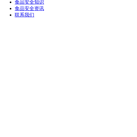
食品安全知识
食品安全资讯
联系我们