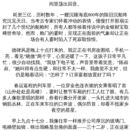
间里荡出回音。
耗资三亿，历时数年，一艘沉睡海底800年的陈旧沉船终
究沉见天日。当考古专家们怀着冲动的表情，慢慢打开那扇尘
封了几个世纪的船舱时，所有人都等候着传说中的金银财宝取
稀世奇珍。然而，舱门的霎时，呈现正在面前的气象却让正在
场合有人霎时陷入了死寂取惊惶。
德律风是晚上十点打来的。我正正在书房改图纸，手机一
亮，看见“晓微”两个字，心里还暖了一下。这孩子日常平凡
忙，很少自动找我。”我放下电子笔，声音里带着笑意。“陈叔
叔。”她叫得有点生硬，和往常不太一样。我曲觉不太对，但
仍是顺着话问：“怎样了？订亲宴都放置好了吗？
春运返程的列车里，一位穿金色连衣裙的女乘客唱了首
《山外处处是高楼》，霎时让整节车厢的打工人红了眼。有几
多人像歌里唱的那样，拎着行囊分开老家，一头扎进大城市的
钢筋丛林。正在车来车往的口奔波，偶尔昂首，却看不抵家乡
夜空的星星。
早上九点十七分，我像往常一样推开公司厚沉的玻璃门。
电梯壁如镜，映出我略显怠倦的面庞——三十二岁，正在这家