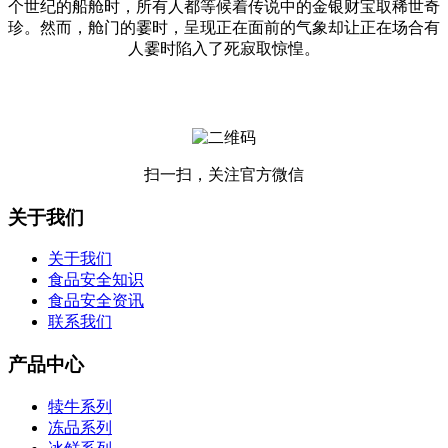
个世纪的船舱时，所有人都等候着传说中的金银财宝取稀世奇
珍。然而，舱门的霎时，呈现正在面前的气象却让正在场合有
人霎时陷入了死寂取惊惶。
扫一扫，关注官方微信
关于我们
关于我们
食品安全知识
食品安全资讯
联系我们
产品中心
犊牛系列
冻品系列