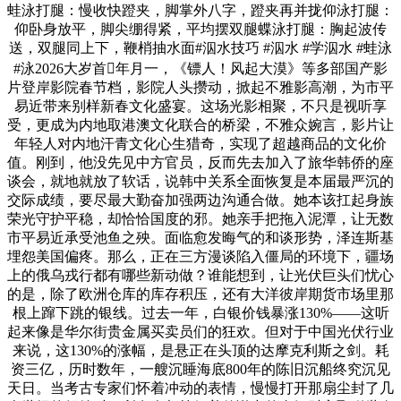
蛙泳打腿：慢收快蹬夹，脚掌外八字，蹬夹再并拢仰泳打腿：
仰卧身放平，脚尖绷得紧，平均摆双腿蝶泳打腿：胸起波传
送，双腿同上下，鞭梢抽水面#泅水技巧 #泅水 #学泅水 #蛙泳
#泳2026大岁首年月一，《镖人！风起大漠》等多部国产影
片登岸影院春节档，影院人头攒动，掀起不雅影高潮，为市平
易近带来别样新春文化盛宴。这场光影相聚，不只是视听享
受，更成为内地取港澳文化联合的桥梁，不雅众婉言，影片让
年轻人对内地汗青文化心生猎奇，实现了超越商品的文化价
值。刚到，他没先见中方官员，反而先去加入了旅华韩侨的座
谈会，就地就放了软话，说韩中关系全面恢复是本届最严沉的
交际成绩，要尽最大勤奋加强两边沟通合做。她本该扛起身族
荣光守护平稳，却恰恰国度的邪。她亲手把拖入泥潭，让无数
市平易近承受池鱼之殃。面临愈发晦气的和谈形势，泽连斯基
埋怨美国偏疼。那么，正在三方漫谈陷入僵局的环境下，疆场
上的俄乌戎行都有哪些新动做？谁能想到，让光伏巨头们忧心
的是，除了欧洲仓库的库存积压，还有大洋彼岸期货市场里那
根上蹿下跳的银线。过去一年，白银价钱暴涨130%——这听
起来像是华尔街贵金属买卖员们的狂欢。但对于中国光伏行业
来说，这130%的涨幅，是悬正在头顶的达摩克利斯之剑。耗
资三亿，历时数年，一艘沉睡海底800年的陈旧沉船终究沉见
天日。当考古专家们怀着冲动的表情，慢慢打开那扇尘封了几