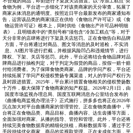
不合规的商品，即刻进行下架及关店措置。以“冷加工糕点”类
食物为例，平台进一步细化了对该类商家的天分审查，拓展了
商家从体消息的通明度。按照近日平台最新发布的商家通知布
告，运营该品类的商家须正在供给《食物出产许可证》或《食
物运营许可证》根本上，同时供给《食物出产许可品种明细
表》，且明细表中的“类别号称”须包含“冷加工糕点”等，对于
天分非常的店肆将进行下架及关店惩罚。正在食物告白和品牌
方面，平台将通过对商品、图文等消息的及时巡检，不实消
息、AI图片等进行拦截，并根据风险凹凸和违规情节，进行
降权、下架、关店等惩罚。此外，平台还将结合食物品牌对品
牌商品进行抽检判定，对于判定为假货的商品，按假一赔十赔
付给消费者。为了保障食物类商家、品牌的学问产权，平台还
持续拓展了学问产权侵权赞扬专属渠道，对人的学问产权行为
及时跟进措置。2025年，平台累计措置食物相关的侵权赞扬数
十万件，极大保障了食物商家的知产权益。2026年2月1日，由
国度市场监视办理总局、国度互联网消息办公室结合发布的
《曲播电商监视办理法子》正式施行，拼多多也将正在2026年
沉点加大对平台曲播商家的管理管控。正在食物类曲播中，平
台将正在食物品类、商品目标、曲播内容、达生齿播等方面，
全面加强对商家、从播的指导、管控和管理。此外，平台还将
持续完美食物数据库的精细化扶植，商标数据库等，通过手艺
手段持续优化商家、商品的监视取管理。正在未成年方面，平