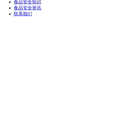
食品安全知识
食品安全资讯
联系我们