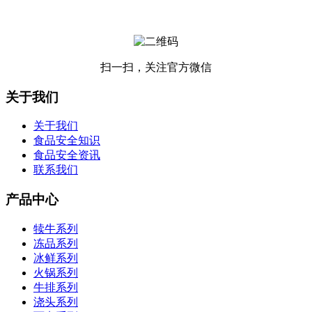
扫一扫，关注官方微信
关于我们
关于我们
食品安全知识
食品安全资讯
联系我们
产品中心
犊牛系列
冻品系列
冰鲜系列
火锅系列
牛排系列
浇头系列