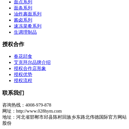
面点系列
面条系列
油炸裹面系列
酱卤系列
速冻菜肴系列
生调理制品
授权合作
春花邱食
艾克拜尔品牌介绍
授权合作店形象
授权优势
授权流程
联系我们
咨询热线：4008-979-878
网址：http://www.028hym.com
地址：河北省邯郸市邱县陈村回族乡东路北伟德国际官方网站
股份