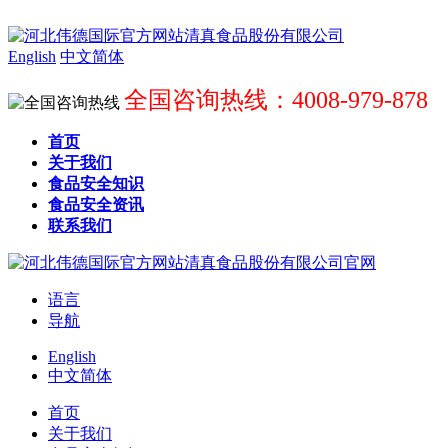
English
中文简体
全国咨询热线：4008-979-878
首页
关于我们
食品安全知识
食品安全资讯
联系我们
语言
导航
English
中文简体
首页
关于我们