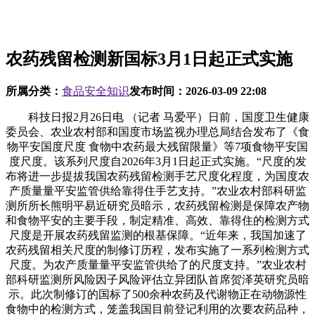
农药残留检测新国标3月1日起正式实施
所属分类：
食品安全知识
发布时间：
2026-03-09 22:08
科技日报2月26日电 （记者 马爱平）日前，国度卫生健康
委员会、农业农村部和国度市场监视办理总局结合发布了《食
物平安国度尺度 食物中农药最大残留限量》等7项食物平安国
度尺度。该系列尺度自2026年3月1日起正式实施。“尺度的发
布将进一步提拔我国农药残留检测手艺尺度化程度，为国度农
产质量量平安监管供给靠得住手艺支持。”农业农村部科研监
测所所长熊明平易近研究员暗示，农药残留检测是保障农产物
和食物平安的主要手段，制定精准、高效、靠得住的检测方式
尺度是开展农药残留监测的根基保障。“近年来，我国加速了
农药残留相关尺度的制修订历程，发布实施了一系列检测方式
尺度。为农产质量量平安监管供给了的尺度支持。”农业农村
部科研监测所风险因子风险评估立异团队首席贺泽英研究员暗
示。此次制修订的国标了500余种农药及代谢物正在动物源性
食物中的检测方式，笼盖我国目前登记利用的次要农药品种，