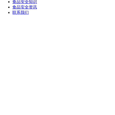
食品安全知识
食品安全资讯
联系我们