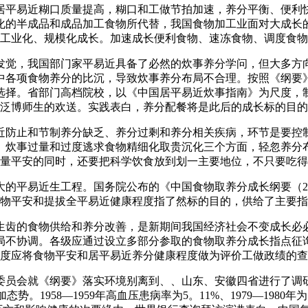
平易近糊口质量提高，糊口和工做节拍加速，养分平衡、便利快
化的半成品和成品加工食物所代替，我国食物加工业面对大成长
工业化、规模化成长。加速成长便利食物、速冻食物、调度食物
觉，我国部门家平易近具备了必然的炊事养分学问，但大多方向
中各项食物养分的比沉，导致炊事养分布局不合理。按照《纲要
选择。省部门高档院校，以《中国居平易近炊事指南》为尺度，
泛博师生的欢送。实践表白，养分配餐将是此后的成长标的目的
防止和节制养分缺乏、养分过剩和养分相关疾病，环节是要控制
、炊事过量和过度逃求食物精细化取贵沉化三个方面，轻忽养分
量平安的同时，还要把科学饮食放到划一主要地位，不只要吃得
易近生工程。国务院公布的《中国食物取养分成长纲要（201
物平安和提拔全平易近健康程度指了然标的目的，供给了主要指
齿的食物供给和养分改善，是新期间我国经济社会不变成长必必
局不协调。各级应通过设立多部分参取的食物取养分成长指点征
度应将食物平安和居平易近养分健康程度做为评价工做政绩的查
员会就《纲要》落实环境别离到、、山东、安徽四省进行了调研
8—1959年高血压患病率为5。11%、1979—1980年为7。73