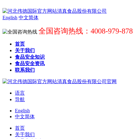
English
中文简体
全国咨询热线：4008-979-878
首页
关于我们
食品安全知识
食品安全资讯
联系我们
语言
导航
English
中文简体
首页
关于我们