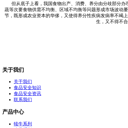
但从底子上看，我国食物出产、消费、养分由分歧部分办理
蔬等次要食物供需不均衡、区域不均衡等问题形成市场波动屡
节，既形成农业资本的华侈，又使得养分性疾病发病率不竭上
生，又不得不合
关于我们
关于我们
食品安全知识
食品安全资讯
联系我们
产品中心
犊牛系列