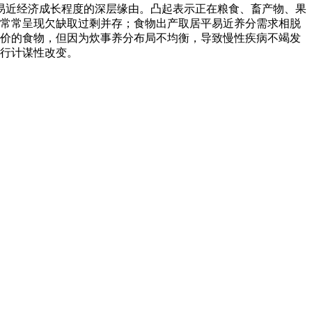
近经济成长程度的深层缘由。凸起表示正在粮食、畜产物、果
常常呈现欠缺取过剩并存；食物出产取居平易近养分需求相脱
价的食物，但因为炊事养分布局不均衡，导致慢性疾病不竭发
行计谋性改变。