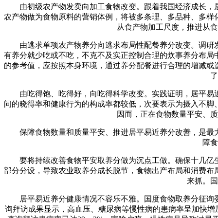
由初级农产物发卖向加工食物改变。跟着我国经济成长，居
农产物做为食物原料的营销体例，将被多条理、多品种、多样
从食产物加工尺度，推进从食
由逃求单项农产物养分向逃求布局性配餐养分改变。调研发
有养分就少吃或不吃，不克不及实正控制合理的炊事养分布局
的参考值，应按照本身环境，通过养分配餐进行合理的增减或
了
由吃得饱、吃得好，向吃得科学改变。实践证明，居平易近
问的晓得率和健康行为的构成率都较低，次要表示为摄入不脚
因而，正在食物数量平安、质
保障食物数量和质量平安、推进居平易近养分改善，是最大的平
障食
要将持续改善食物平安取养分做为沉点工做。确保十几亿生
部分分设，导致农业取养分成长脱节，食物出产布局和消费布
来抓。国
居平易近养分健康情况不容乐不雅。国度食物取养分征询委
询拜访成果显示，高血压、糖尿病等慢性病的患病率呈加快增加态势。195