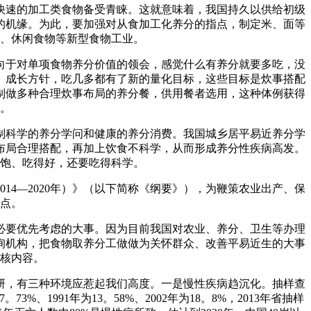
速的加工类食物备受青睐。这就意味着，我国持久以供给初级
的机缘。为此，要加强对从食加工化养分的指点，制定米、面等
、休闲食物等新型食物工业。
于对单项食物养分价值的领会，感觉什么有养分就要多吃，没
》成长方针，吃几多都有了新的量化目标，这些目标是炊事搭配
制做多种合理炊事布局的养分餐，供用餐者选用，这种体例获得
。
科学的养分学问和健康的养分消费。我国城乡居平易近养分学
布局合理搭配，再加上饮食不科学，从而形成养分性疾病高发。
饱、吃得好，还要吃得科学。
4—2020年）》（以下简称《纲要》），为鞭策农业出产、保
点。
要优先考虑的大事。因为目前我国对农业、养分、卫生等办理
询机构，把食物取养分工做做为关怀群众、改善平易近生的大事
核内容。
，有三种环境应惹起我们高度。一是慢性疾病趋沉化。抽样查
%、1991年为13。58%、2002年为18。8%，2013年省抽样