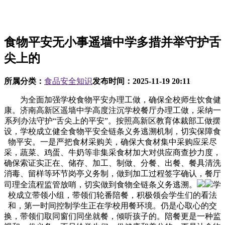
食物平安无小事遥墙中学多措并举守护舌
尖上的
所属分类：
食品安全知识
发布时间：
2025-11-19 20:11
为全面加强学校食物平安办理工做，确保全校师生饮食健
康。济南高新区遥墙中学高度注沉学校餐厅办理工做，采纳一
系列办法守护“舌尖上的平安”。按照高新区教育体裁部工做摆
设，学校成立健全食物平安全链条义务逃溯机制，切实保障食
物平安。一是严把食材采购关，确保大食材集中采购应采尽
采，蔬菜、鸡蛋、牛奶等非集采食材加大对供应商查抄力度，
确保索证实正在、储存、加工、制做、分餐、出餐、餐具清洗
消毒、留样等环节岗亭义务制，做到加工过程签字确认，餐厅
司理全流程监管放哨，切实做到食物全链条义务逃溯。
学
校成立带领小组，带领们轮番陪餐，积极领会学生们的看法
和，第一时间控制学生正在学校用餐环境。仍是心取心的交
换，带领们取同窗们同坐就餐，倾听孩子的。陪餐更是一种监