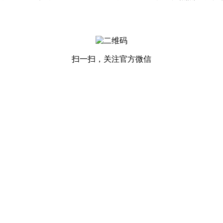
扫一扫，关注官方微信