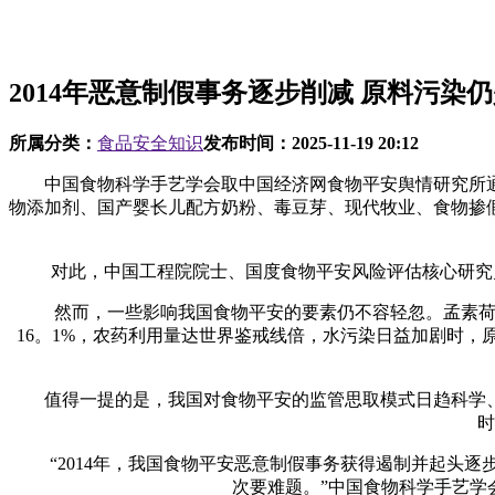
2014年恶意制假事务逐步削减 原料污染
所属分类：
食品安全知识
发布时间：
2025-11-19 20:12
中国食物科学手艺学会取中国经济网食物平安舆情研究所通
物添加剂、国产婴长儿配方奶粉、毒豆芽、现代牧业、食物掺
对此，中国工程院院士、国度食物平安风险评估核心研究员
然而，一些影响我国食物平安的要素仍不容轻忽。孟素荷认
16。1%，农药利用量达世界鉴戒线倍，水污染日益加剧时，
值得一提的是，我国对食物平安的监管思取模式日趋科学、
时
“2014年，我国食物平安恶意制假事务获得遏制并起头逐步
次要难题。”中国食物科学手艺学会