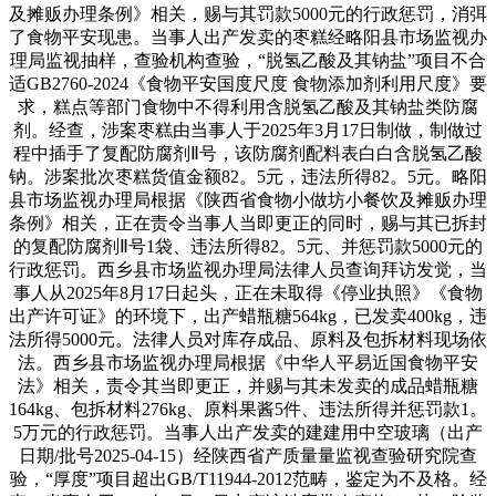
及摊贩办理条例》相关，赐与其罚款5000元的行政惩罚，消弭
了食物平安现患。当事人出产发卖的枣糕经略阳县市场监视办
理局监视抽样，查验机构查验，“脱氢乙酸及其钠盐”项目不合
适GB2760-2024《食物平安国度尺度 食物添加剂利用尺度》要
求，糕点等部门食物中不得利用含脱氢乙酸及其钠盐类防腐
剂。经查，涉案枣糕由当事人于2025年3月17日制做，制做过
程中插手了复配防腐剂Ⅱ号，该防腐剂配料表白白含脱氢乙酸
钠。涉案批次枣糕货值金额82。5元，违法所得82。5元。略阳
县市场监视办理局根据《陕西省食物小做坊小餐饮及摊贩办理
条例》相关，正在责令当事人当即更正的同时，赐与其已拆封
的复配防腐剂Ⅱ号1袋、违法所得82。5元、并惩罚款5000元的
行政惩罚。西乡县市场监视办理局法律人员查询拜访发觉，当
事人从2025年8月17日起头，正在未取得《停业执照》《食物
出产许可证》的环境下，出产蜡瓶糖564kg，已发卖400kg，违
法所得5000元。法律人员对库存成品、原料及包拆材料现场依
法。西乡县市场监视办理局根据《中华人平易近国食物平安
法》相关，责令其当即更正，并赐与其未发卖的成品蜡瓶糖
164kg、包拆材料276kg、原料果酱5件、违法所得并惩罚款1。
5万元的行政惩罚。当事人出产发卖的建建用中空玻璃（出产
日期/批号2025-04-15）经陕西省产质量量监视查验研究院查
验，“厚度”项目超出GB/T11944-2012范畴，鉴定为不及格。经