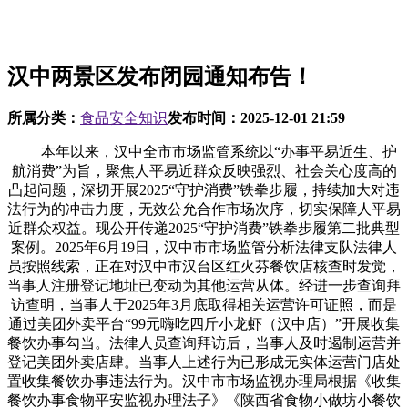
汉中两景区发布闭园通知布告！
所属分类：
食品安全知识
发布时间：
2025-12-01 21:59
本年以来，汉中全市市场监管系统以“办事平易近生、护
航消费”为旨，聚焦人平易近群众反映强烈、社会关心度高的
凸起问题，深切开展2025“守护消费”铁拳步履，持续加大对违
法行为的冲击力度，无效公允合作市场次序，切实保障人平易
近群众权益。现公开传递2025“守护消费”铁拳步履第二批典型
案例。2025年6月19日，汉中市市场监管分析法律支队法律人
员按照线索，正在对汉中市汉台区红火芬餐饮店核查时发觉，
当事人注册登记地址已变动为其他运营从体。经进一步查询拜
访查明，当事人于2025年3月底取得相关运营许可证照，而是
通过美团外卖平台“99元嗨吃四斤小龙虾（汉中店）”开展收集
餐饮办事勾当。法律人员查询拜访后，当事人及时遏制运营并
登记美团外卖店肆。当事人上述行为已形成无实体运营门店处
置收集餐饮办事违法行为。汉中市市场监视办理局根据《收集
餐饮办事食物平安监视办理法子》《陕西省食物小做坊小餐饮