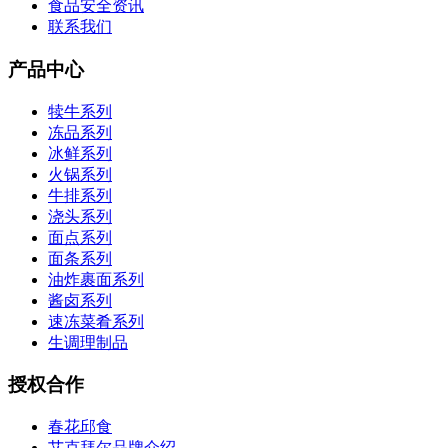
食品安全资讯
联系我们
产品中心
犊牛系列
冻品系列
冰鲜系列
火锅系列
牛排系列
浇头系列
面点系列
面条系列
油炸裹面系列
酱卤系列
速冻菜肴系列
生调理制品
授权合作
春花邱食
艾克拜尔品牌介绍