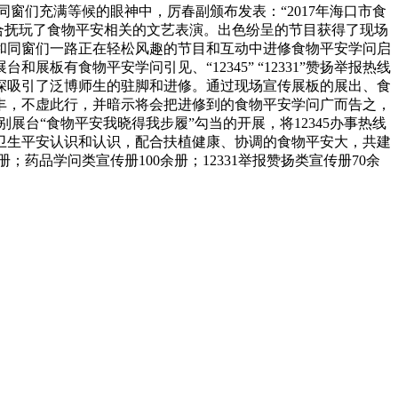
同窗们充满等候的眼神中，厉春副颁布发表：“2017年海口市食
配合抚玩了食物平安相关的文艺表演。出色纷呈的节目获得了现场
和同窗们一路正在轻松风趣的节目和互动中进修食物平安学问启
有食物平安学问引见、“12345” “12331”赞扬举报热线
深吸引了泛博师生的驻脚和进修。通过现场宣传展板的展出、食
丰，不虚此行，并暗示将会把进修到的食物平安学问广而告之，
台“食物平安我晓得我步履”勾当的开展，将12345办事热线
卫生平安认识和认识，配合扶植健康、协调的食物平安大，共建
药品学问类宣传册100余册；12331举报赞扬类宣传册70余