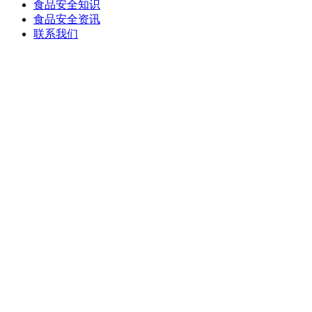
食品安全知识
食品安全资讯
联系我们