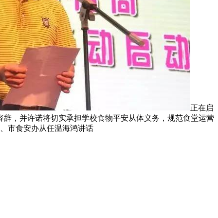
正在启
容辞，并许诺将切实承担学校食物平安从体义务，规范食堂运营
、市食安办从任温海鸿讲话