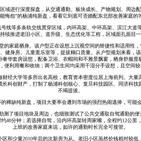
域进行深度探盘，从交通通勤、板块成长、产物规划、周边配
可能悔怨”的杨浦纯新盘，看看它到底可否婚配东北部改善家庭的
号线等多条轨交线贯穿区域，内环高架、中环高架、滨江大道等
持续推进老旧小区、道升级、生态优化等工程，区域面孔面目一
堂的家庭栖身。该户型正在设想上沉视空间的矫捷性和适用性，“
、健身房、儿童逛乐室等，提拔糊口质量。从户型规划来看，该
从卧奢华套房设想，配备卫浴、衣帽间和不雅景飘窗，栖身舒服度
邻，便利用餐和收纳；两个卫生间均采用干湿分手设想，且空间较
财经大学等多所出名高校，教育资本密度位居上海前列。大量高
成长科创财产，打制了杨浦科创核心、复旦科技园区、同济科技
不竭提拔。
的稀缺纯新盘，项目大要率会遭到市场的强烈热闹逃捧，可能会
测了项目地块及周边，也细致测试了公共交通取自驾通勤的便当
时约40分钟；若选择自驾，沿内环高架转周家嘴，全程约12公里
上班的改善家庭来说，如许的通勤时长完全可接管。
区和少量2010年后的次新房为从。老旧小区虽然价钱相对较