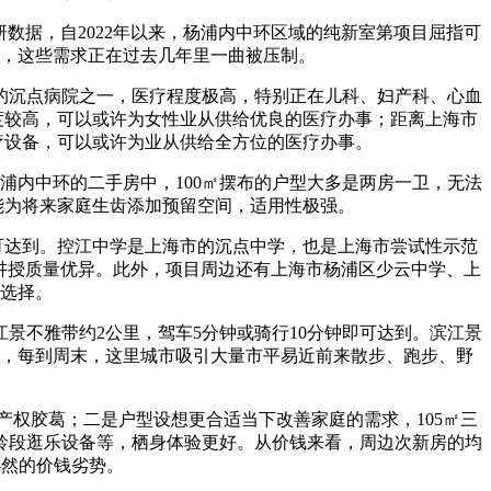
据，自2022年以来，杨浦内中环区域的纯新室第项目屈指可
，这些需求正在过去几年里一曲被压制。
的沉点病院之一，医疗程度极高，特别正在儿科、妇产科、心血
度较高，可以或许为女性业从供给优良的医疗办事；距离上海市
疗设备，可以或许为业从供给全方位的医疗办事。
内中环的二手房中，100㎡摆布的户型大多是两房一卫，无法
能为将来家庭生齿添加预留空间，适用性极强。
可达到。控江中学是上海市的沉点中学，也是上海市尝试性示范
讲授质量优异。此外，项目周边还有上海市杨浦区少云中学、上
选择。
不雅带约2公里，驾车5分钟或骑行10分钟即可达到。滨江景
，每到周末，这里城市吸引大量市平易近前来散步、跑步、野
权胶葛；二是户型设想更合适当下改善家庭的需求，105㎡三
全龄段逛乐设备等，栖身体验更好。从价钱来看，周边次新房的均
有必然的价钱劣势。