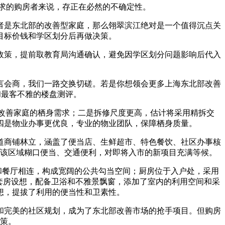
求的购房者来说，存正在必然的不确定性。
是东北部的改善型家庭，那么翎翠滨江绝对是一个值得沉点关
目标价钱和学区划分后再做决策。
策，提前取教育局沟通确认，避免因学区划分问题影响后代入
会商，我们一路交换切磋。若是你想领会更多上海东北部改善
和最客不雅的楼盘测评。
脚改善家庭的栖身需求；二是拆修尺度更高，估计将采用精拆交
四是物业办事更优良，专业的物业团队，保障栖身质量。
商铺林立，涵盖了便当店、生鲜超市、特色餐饮、社区办事核
该区域糊口便当、交通便利，对即将入市的新项目充满等候。
和餐厅相连，构成宽阔的公共勾当空间；厨房位于入户处，采用
套房设想，配备卫浴和不雅景飘窗，添加了室内的利用空间和采
想，提拔了利用的便当性和卫素性。
完美的社区规划，成为了东北部改善市场的抢手项目。但购房
策。