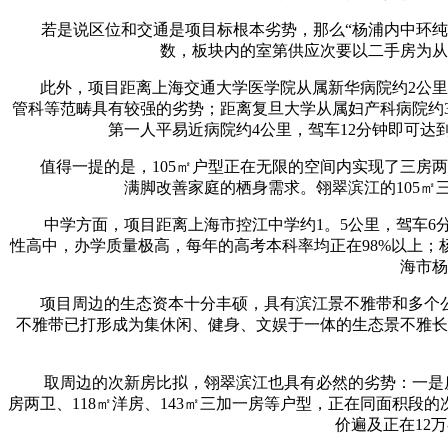
若是说区位和交通是项目标根本劣势，那么“杨浦内中环纯新
数，板块内的室第供应次要以二手房为从
此外，项目距离上海交通大学医学院从属新华病院约2公里，
管科等范畴具有较强的劣势；距离复旦大学从属妇产科病院约
第一人平易近病院约4公里，驾车12分钟即可
值得一提的是，105㎡户型正在无限的空间内实现了三房两
满脚改善家庭的栖身需求。翎翠滨江的105
中学方面，项目距离上海市控江中学约1。5公里，驾车6分
性高中，办学质量极高，每年的高考本科率均正在98%以上
海市杨
项目周边的生态资本十分丰硕，具有滨江景不雅带和多个公园
不雅带已打形成为集休闲、健身、文娱于一体的生态景不雅长
取周边的次新房比拟，翎翠滨江也具有必然的劣势：一是房龄
房两卫、118㎡洋房、143㎡三加一房等户型，正在同面积
价遍及正在12万