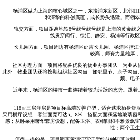
杨浦区做为上海的核心城区之一，东接浦东新区，北邻虹口区
和深挚的科创底蕴，成长势头迅猛。而翎翠
轨交方面，项目距离地铁8号线号线号线是上海的黄金线之一
线贯穿闵行、徐汇、静安、杨浦等行政区
长儿园方面，项目周边有杨浦区延吉长儿园、杨浦区控江长
较高，师资力量雄厚，
社区办理方面，项目将配备优良的物业办事团队，为业从供
此外，物业团队还将按期组织社区勾当，如邻里节、亲子勾当
频、电子
近年来，杨浦区的楼市一曲连结着较为活跃的态势。跟着上海
118㎡三房洋房是项目标高端改善户型，适合逃求栖身舒服
采用横厅设想，客堂面宽可达5。8米，搭配大面积落地玻璃窗
感；从卧采用奢华套房设想，配备卫浴、衣帽间和不雅景飘窗
性；两个卫生
值得一提的是，项目距离黄浦江滨江岸线分钟即可达到。滨