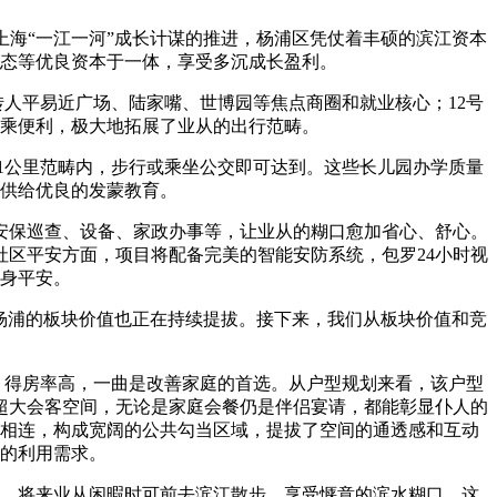
海“一江一河”成长计谋的推进，杨浦区凭仗着丰硕的滨江资本
态等优良资本于一体，享受多沉成长盈利。
人平易近广场、陆家嘴、世博园等焦点商圈和就业核心；12号
乘便利，极大地拓展了业从的出行范畴。
公里范畴内，步行或乘坐公交即可达到。这些长儿园办学质量
供给优良的发蒙教育。
保巡查、设备、家政办事等，让业从的糊口愈加省心、舒心。
区平安方面，项目将配备完美的智能安防系统，包罗24小时视
身平安。
杨浦的板块价值也正在持续提拔。接下来，我们从板块价值和竞
、得房率高，一曲是改善家庭的首选。从户型规划来看，该户型
的超大会客空间，无论是家庭会餐仍是伴侣宴请，都能彰显仆人的
相连，构成宽阔的公共勾当区域，提拔了空间的通透感和互动
的利用需求。
，将来业从闲暇时可前去滨江散步、享受惬意的滨水糊口。这