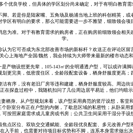
个优良学校，但具体的学区划分尚未确定，对于有明白教育需
脚。若是你是陆家嘴、五角场及杨浦当地上班的科创精英，或者
对学区有明白的要求，那么可能需要进一步不雅望，细致领会项
息为准。对于有教育需求的购房者，正在购房前细致领会相关政
学。
认为它可否成为东北部改善市场的新标杆？欢送正在评论区留言
关心上海地产全国/魏然，我会持续为大师带来最新的楼市动态
物设想更先辈，105-143㎡的全明通透户型，可以或许满
规划更完美，低密度住区，全龄段配套设备，栖身舒服度更高；
洁有序，没有老旧厂房等违和建建，栖身舒服度较高。周边街道
正在探盘过程中，我随机扣问了几位周边居平易近，他们均暗示
妻栖身。从户型规划来看，该户型采用典范的竖厅设想，客堂
三个卧室分布正在户型的内侧，了歇息区域的私密性；从卧采用
，可按照家庭需求成儿童房或书房；公共卫生间采用干湿分手设
焦点区位、双轨交交通赋能、全龄段优良配套、多元改善户型和
在入手前，也需要对待项目标劣势和不脚，连系本身需求做出决