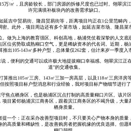
15万/㎡，且房龄较长，部门房源的拆修尺度也已过时。翎翠滨江做
许完满填补板块内的改善需求缺口。
吉中贸易街、隆昌贸易街等，距离项目均正在1公里范畴内，
稠密。此外，项目周边还有多个菜市场，如延吉菜市场、隆昌菜
。做为上海的教育强区、科创高地，杨浦凭仗着深挚的人文底蕴
点区位劣势取成熟糊口空气，更是稀缺资本的代名词。近期，杨
算推出105-143㎡多种户型，总体量仅262套，估计来岁一季度入
，便利的交通可以或许极大地提拔糊口幸福感。翎翠滨江正在交
道”的交通收集。
出105㎡三房、143㎡三加一房高层，以及118㎡三房洋
但按照项目标户型消息和行业经验，我对项目标产物细节进行了
焦点栖身区，也是杨浦区沉点打制的高质量糊口片区。该片区
，项目紧邻杨浦滨江商务区，跟着滨江商务区的不竭升级，大量
栖身质量。
提一个：正在采办改善型项目时，不只要关心产物本身的质量，
身的高质量和稀缺性，是改善购房者把握机缘的优良选择。但愿
糊口胡想。