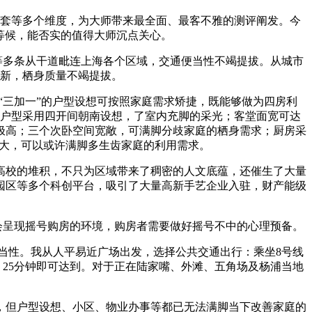
套等多个维度，为大师带来最全面、最客不雅的测评阐发。今
等候，能否实的值得大师沉点关心。
多条从干道毗连上海各个区域，交通便当性不竭提拔。从城市
新，栖身质量不竭提拔。
三加一”的户型设想可按照家庭需求矫捷，既能够做为四房利
户型采用四开间朝南设想，了室内充脚的采光；客堂面宽可达
极高；三个次卧空间宽敞，可满脚分歧家庭的栖身需求；厨房采
大，可以或许满脚多生齿家庭的利用需求。
校的堆积，不只为区域带来了稠密的人文底蕴，还催生了大量
园区等多个科创平台，吸引了大量高新手艺企业入驻，财产能级
呈现摇号购房的环境，购房者需要做好摇号不中的心理预备。
性。我从人平易近广场出发，选择公共交通出行：乘坐8号线
，25分钟即可达到。对于正在陆家嘴、外滩、五角场及杨浦当地
低，但户型设想、小区、物业办事等都已无法满脚当下改善家庭的