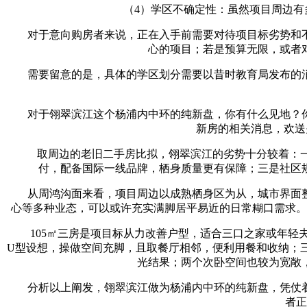
（4）学区不确定性：虽然项目周边有多
对于意向购房者来说，正在入手前需要对待项目标劣势和不
心的项目；若是预算无限，或者
需要留意的是，具体的学区划分需要以昔时教育局发布的消
对于翎翠滨江这个杨浦内中环的纯新盘，你有什么见地？你
新房的相关消息，欢送
取周边的老旧二手房比拟，翎翠滨江的劣势十分较着：一是产
付，配备国际一线品牌，栖身质量更有保障；三是社区
从周鸿沟面来看，项目周边以成熟栖身区为从，城市界面整
心等多种业态，可以或许充实满脚居平易近的日常糊口需求。
105㎡三房是项目标从力改善户型，适合三口之家或年轻夫
U型设想，操做空间充脚，且取餐厅相邻，便利用餐和收纳；
光结果；两个次卧空间也较为宽敞
分析以上阐发，翎翠滨江做为杨浦内中环的纯新盘，凭仗着
者正