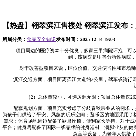
【热盘】翎翠滨江售楼处 翎翠滨江发布
所属分类：
食品安全知识
发布时间：
2025-12-14 19:03
项目周边的医疗资本十分优良，多家三甲病院环抱，可以或
到，该病院是甲等分析性病院，
对于改善型项目来说，区位价值、交通便当性和市场稀缺
滨江交通方面，项目距离滨江大道约2公里，驾车或骑行即
（2）总体量较小，可选房源无限：项目总体量仅262
配套规划方面，项目充实考虑了分歧春秋层业从的需求，打制
为孩子们供给了平安、风趣的玩乐空间；逛乐区的地面采用了
需求；体育场地周边配备了歇息座椅，便利家长等待。对于成
平台；健身房配备了国际一线品牌的健身器材，满脚业从的健
炼室等设备，为老年人供给了