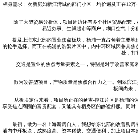
栖身需求；次新房如新江湾城的部门小区，均价遍及正在12万-
除了大型贸易分析体，项目周边还有多个社区贸易配套，如延
易近办事、生鲜超市等商户，糊口空气十分
提及上海东北部的置业焦点板块，杨浦一直占领着主要地位
的抢手选择。而正在杨浦的浩繁片区中，内中环区域因兼具焦
处，打
交通是置业的焦点考量要素之一，特别是对于改善家庭来说
做为改善型项目，产物质量是焦点合作力之一。翎翠滨江打算推
板间尚未，
从板块定位来看，项目所正在的延吉-控江片区是杨浦的保守
享受焦点商圈的富贵配套，又能具有栖身区的静谧舒服。同时
最初，做为一名上海新房自人，我想给东北部的改善购房者
浦内中环板块，成熟度高、资本稀缺、交通便利，加上项目本