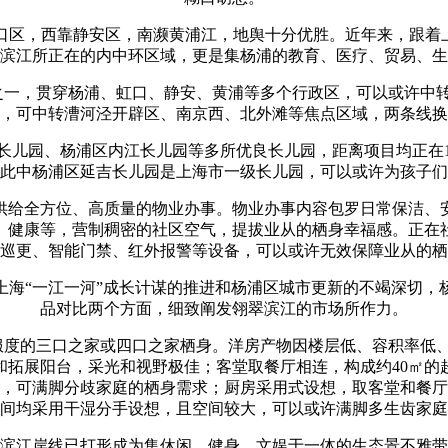
，西靠静安区，南濒黄浦江，地舆十分优胜。近年来，跟着上
滨江所正在的内中环区域，更是集杨浦的教育、医疗、贸易、生
，贯穿杨浦、虹口、静安、黄浦等多个行政区，可以或许中转
，可中转漕河泾开辟区、南京西、北外滩等焦点区域，两条线换
儿园、杨浦区内江长儿园等多所优良长儿园，距离项目均正在1
此中杨浦区延吉长儿园是上海市一级长儿园，可以或许为孩子们
给全方位、高质量的物业办事。物业办事内容包罗日常保洁、安
、健康等，营制稠密的社区空气，提拔业从的栖身幸福感。正在社
巡更、智能门禁、红外报警等设备，可以或许无效保障业从的栖
“一江一河”成长计谋的推进和杨浦区城市更新的不竭深切，
品对比两个方面，细致阐发翎翠滨江的市场所作力。
度的三口之家或四口之家栖身。洋房产物因楼层低、容积率低
和拓展阳台，采光和视野极佳；客堂取餐厅相连，构成约40㎡
，可满脚分歧家庭的栖身需求；厨房采用式设想，取客堂和餐厅
间均采用干湿分手设想，且空间较大，可以或许满脚多生齿家庭
江岸线已打形成为集休闲、健身、文娱于一体的生态景不雅带