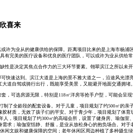
：欣喜来
许为业从的健康供给的保障。距离项目比来的是上海市杨浦区核心
具有完美的医疗设备和优良的医疗团队，可以或许为业从供给常
性是决定其焦点合作力的三大环节要素。翎翠滨江之所以未开
可快速达到。滨江大道是上海的景不雅大道之一，沿途风光漂亮
江大道自驾或骑行出行，既能享受美景，又能避开地面交通拥堵
套，可选房源无限，特别是118㎡洋房等抢手户型，可能会呈现
了全龄段的配套设备。对于儿童，项目规划了约500㎡的亲
橡胶材质，无效了孩子们的平安。对于青少年，项目规划了体育
年人，项目规划了约300㎡的高端会所，设置了健身房、瑜伽室
身需求；瑜伽室恬静、舒服，是业从放松身心的抱负场合。对于
休闲文娱和健康保障的空间；老年休闲区周边种植了多种摄生绿