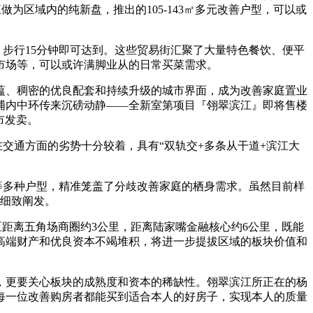
为区域内的纯新盘，推出的105-143㎡多元改善户型，可以或
步行15分钟即可达到。这些贸易街汇聚了大量特色餐饮、便平
市场等，可以或许满脚业从的日常买菜需求。
、稠密的优良配套和持续升级的城市界面，成为改善家庭置业
浦内中环传来沉磅动静——全新室第项目『翎翠滨江』即将售楼
市发卖。
通方面的劣势十分较着，具有“双轨交+多条从干道+滨江大
房等多种户型，精准笼盖了分歧改善家庭的栖身需求。虽然目前样
细致阐发。
距离五角场商圈约3公里，距离陆家嘴金融核心约6公里，既能
高端财产和优良资本不竭堆积，将进一步提拔区域的板块价值和
更要关心板块的成熟度和资本的稀缺性。翎翠滨江所正在的杨
每一位改善购房者都能买到适合本人的好房子，实现本人的质量