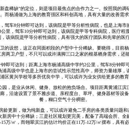
盘稀缺”的定位，则是项目最焦点的合作力之一。按照我的调研数
。而杨浦做为上海的教育强区和科创高地，具有大量的改善需求
驾车8分钟即可达到，该病院是甲等分析性病院，也是上海市
3公里，驾车10分钟即可达到，该病院是甲等专科病院，医疗程
达到，该病院是甲等分析性病院，具有强大的医疗团队和先辈的医
卫的设想，这正在同面积段的户型中十分稀缺。要晓得，目前杨浦
㎡三房两卫户型，不只可以或许满脚三口之家的根基栖身需求，还
钟即可达到；距离上海市杨浦高级中学约2公里，驾车8分钟即
；杨浦高级中学也是上海市的尝试性示范性高中，师资力量雄厚，
浦区黄兴学校等多所优良中学，可以或许为业女供给更多的教育
，是业从休闲、健身、放松的抱负场合。项目距离黄浦江滨江景
廊，沿途设置了景不雅步道、亲程度台、草坪、健身器材等设备
餐，糊口空气十分稠密。
更新，做为纯新盘，可以或许避免二手房的各类质量问题和产
段的次新房中十分稀缺；三是社区规划更完美，配备了高端会所、
-15万/㎡，而翎翠滨江的估计均价正在11万-12万/㎡摆布，具