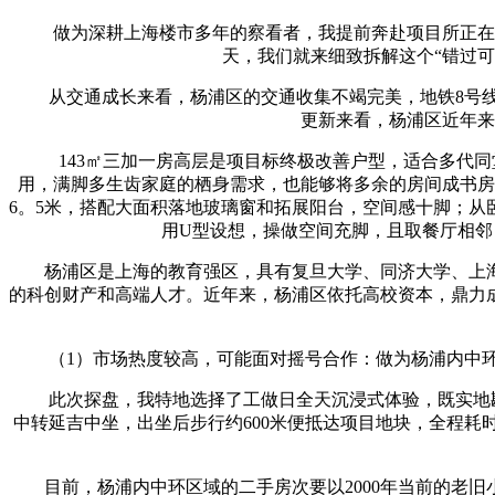
做为深耕上海楼市多年的察看者，我提前奔赴项目所正在区
天，我们就来细致拆解这个“错过
从交通成长来看，杨浦区的交通收集不竭完美，地铁8号线
更新来看，杨浦区近年来
143㎡三加一房高层是项目标终极改善户型，适合多代同
用，满脚多生齿家庭的栖身需求，也能够将多余的房间成书房
6。5米，搭配大面积落地玻璃窗和拓展阳台，空间感十脚；
用U型设想，操做空间充脚，且取餐厅相
杨浦区是上海的教育强区，具有复旦大学、同济大学、上海
的科创财产和高端人才。近年来，杨浦区依托高校资本，鼎力
（1）市场热度较高，可能面对摇号合作：做为杨浦内中环
此次探盘，我特地选择了工做日全天沉浸式体验，既实地勘
中转延吉中坐，出坐后步行约600米便抵达项目地块，全程耗
目前，杨浦内中环区域的二手房次要以2000年当前的老旧小