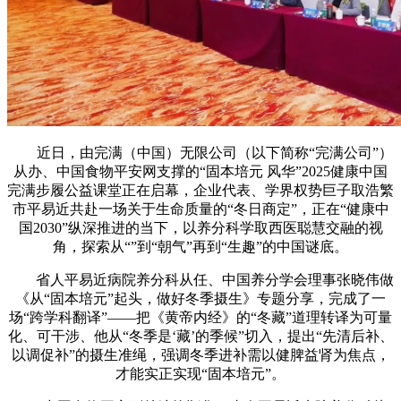
近日，由完满（中国）无限公司（以下简称“完满公司”）
从办、中国食物平安网支撑的“固本培元 风华”2025健康中国
完满步履公益课堂正在启幕，企业代表、学界权势巨子取浩繁
市平易近共赴一场关于生命质量的“冬日商定”，正在“健康中
国2030”纵深推进的当下，以养分科学取西医聪慧交融的视
角，探索从“”到“朝气”再到“生趣”的中国谜底。
省人平易近病院养分科从任、中国养分学会理事张晓伟做
《从“固本培元”起头，做好冬季摄生》专题分享，完成了一
场“跨学科翻译”——把《黄帝内经》的“冬藏”道理转译为可量
化、可干涉、他从“冬季是‘藏’的季候”切入，提出“先清后补、
以调促补”的摄生准绳，强调冬季进补需以健脾益肾为焦点，
才能实正实现“固本培元”。