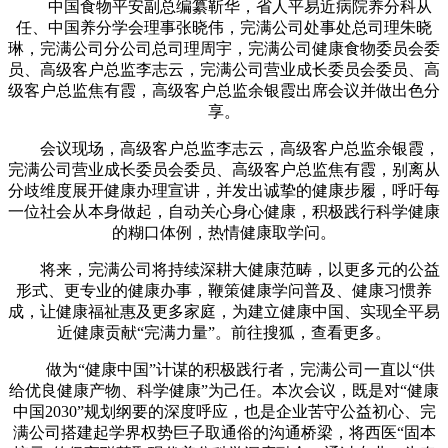
中国食物平安副总编纂靳华，省人平易近病院养分科从
任、中国养分学会理事张晓伟，完满公司处事处总司理朱晓
琳，完满公司分公司总司理周宇，完满公司健康食物委员会委
员、高级客户总监李志云，完满公司营业成长委员会委员、高
级客户总监焦有霞，高级客户总监余银霞出席会议并做出色分
享。
会议现场，高级客户总监李志云，高级客户总监余银霞，
完满公司营业成长委员会委员、高级客户总监焦有霞，别离从
分歧维度展开健康办理宣讲，并发出诚挚的健康步履，呼吁每
一位社会从本身做起，自动关心身心健康，积极践行科学健康
的糊口体例，热情健康取学问。
将来，完满公司将持续深耕大健康范畴，以更多元的公益
形式、更专业的健康办事，鞭策健康学问普及、健康习惯养
成，让健康福祉惠及更多家庭，为建立健康中国、实现全平易
近健康贡献“完满力量”。前往搜狐，查看更多。
做为“健康中国”计谋的积极践行者，完满公司一直以“供
给优良健康产物、科学健康”为己任。本次会议，既是对“健康
中国2030”规划纲要的深度呼应，也是企业苦守公益初心、完
满公司搭建起学界权势巨子取通俗的沟通桥梁，将西医“固本