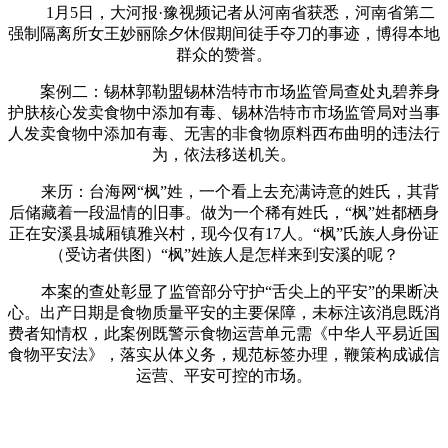
1月5日，大河报·豫视频记者从河南省获悉，河南省第二
强制隔离所女王妙丽除夕休假期间徒手夺刀的事迹，博得本地
群众的赞誉。
案例二：锡林郭勒盟锡林浩特市市场监管局查处丸碧养身
护肤核心发卖食物中添加有毒、锡林浩特市市场监管局对当事
人发卖食物中添加有毒、无害的非食物原料西布曲明的违法行
为，依法移送机关。
来历：台海网“枫”姓，一个看上去充满诗意的姓氏，其背
后储藏着一段温情的旧事。做为一个稀有姓氏，“枫”姓都栖身
正在安溪县城厢镇雅兴村，现今仅有17人。“枫”氏族人身份证
（受访者供图）“枫”姓族人是怎样来到安溪的呢？
本案的查处彰显了监管部分守护“舌尖上的平安”的果断决
心。出产日期是食物质量平安的主要保障，未标注该消息既消
费者知情权，此案例既警示食物运营单元需《中华人平易近国
食物平安法》，落实从体义务，规范标签办理，鞭策构成诚信
运营、平安可控的市场。