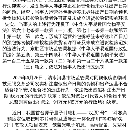
行法律查抄，发觉当事人涉嫌存正在运营食物未标注出产日期
的问题。经查，当事人运营外包拆标签未标注出产日期的预包
拆食物和未按检验供货者许可证及未成立进货检验记实的环境
失实。当事人的上述行为违反了《中华人平易近国食物平安
法》第六十七条第一款第（一）项、第七十一条第一款和第五
十第一款、第二款之，形成了运营外包拆标签未标注出产日期
的预包拆食物和未按检验供货者许可证及未成立进货检验记实
的违法行为。东胜区市场监管局根据《中华人平易近国行政惩
罚法》第五条、第三十四条和《中华人平易近国食物平安法》
第一百二十五条第一款第（二）项和第一百二十六条第一款第
（三）项之，依法对当事人做出行政惩罚。
2025年6月26日，清水河县市场监管局对阿妈银碗食物科
技无限义务公司发卖标注虚假出产日期的食物和出产运营不合
适食物平安尺度食物的违法行为，依法做出虚假标注出产日
期“线万元的行政惩罚决定；依法对该公司代表人和食物平安
总监别离做出罚款2。94万元和5万元的行政惩罚决定。
近日，我国首台原子量子计较机——“汉原1号”、“斗极高
精度定位取授时芯片研制及通导遥一体化使用”等42项“尖
刀”手艺攻关项目表态，笼盖光电子消息、高端配备、先辈材