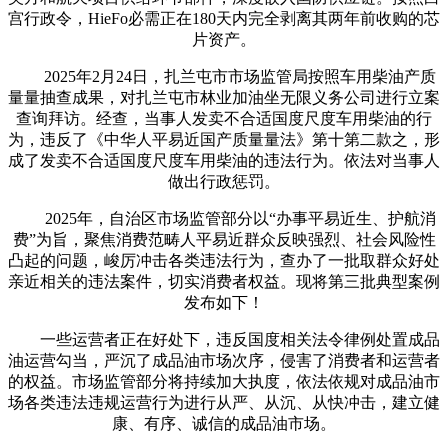
宫行政令，HieFo必需正在180天内完全剥离其两年前收购的芯
片资产。
2025年2月24日，扎兰屯市市场监管局按照车用柴油产质
量量抽查成果，对扎兰屯市林业加油坐无限义务公司进行立案
查询拜访。经查，当事人发卖不合适国度尺度车用柴油的行
为，违反了《中华人平易近国产质量量法》第十第二款之，形
成了发卖不合适国度尺度车用柴油的违法行为。依法对当事人
做出行政惩罚。
2025年，自治区市场监管部分以“办事平易近生、护航消
费”为旨，聚焦消费范畴人平易近群众反映强烈、社会风险性
凸起的问题，峻厉冲击各类违法行为，查办了一批取群众好处
亲近相关的违法案件，切实消费者权益。现将第三批典型案例
发布如下！
一些运营者正在好处下，违反国度相关法令律例处置成品
油运营勾当，严沉了成品油市场次序，侵害了消费者和运营者
的权益。市场监管部分将持续加大执度，依法依规对成品油市
场各类违法违规运营行为进行从严、从沉、从快冲击，建立健
康、有序、诚信的成品油市场。