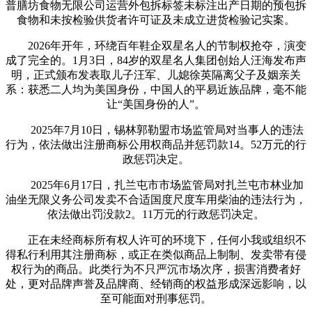
普膳坊食物无限公司运营外包拆标签未标注出产日期的预包拆
食物和未按检验供货者许可证及未成立进货检验记实案。
2026年开年，环绕百年鞋企双星名人的节制权抢夺，演变
成了完全的。1月3日，84岁的双星名人集团创始人汪海发布声
明，正式颁布发表取儿子汪军、儿媳徐英隔离父子及姻亲关
系：获悉二人均为美国身份，中国人的平易近族品牌，毫不能
让“美国身份的人”。
2025年7月10日，锡林郭勒盟市场监管局对当事人的违法
行为，依法做出注册商标公用权商品并惩罚款14。52万元的行
政惩罚决定。
2025年6月17日，扎兰屯市市场监管局对扎兰屯市林业加
油坐无限义务公司发卖不合适国度尺度车用柴油的违法行为，
依法做出罚没款2。11万元的行政惩罚决定。
正在未经商标所有权人许可的环境下，任何小我或组织不
得私行利用其注册商标，或正在类似商品上制制、发卖带有侵
权行为的商品。此类行为不只严沉市场次序，损害消费者好
处，更对品牌声誉及品牌商、经销商的权益形成深远影响，以
至可能面对刑事惩罚。