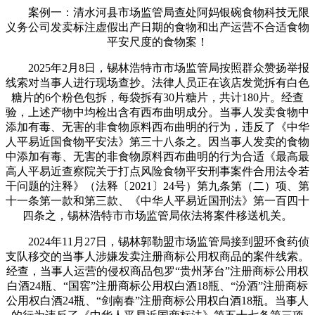
案例一：清水河县市场监管局查处阿妈银碗食物科技无限
义务公司发卖标注虚假出产日期的食物和出产运营不合适食物
平安尺度的食物案！
2025年2月8日，锡林浩特市市场监管局按照群众赞扬举报
线索对当事人进行现场查抄。法律人员正在该店发觉拆有白色
糖片的6个粉色包拆，每袋拆有30片糖片，共计180片。经查
验，上述产物中均检出含有西布曲明成分。当事人发卖食物中
添加有毒、无害的非食物原料西布曲明的行为，违反了《中华
人平易近国食物平安法》第三十八条之。因当事人发卖的食物
中添加有毒、无害的非食物原料西布曲明的行为合适《最高最
高人平易近查察院关于打点风险食物平安刑事案件合用法令若
干问题的注释》（法释〔2021〕24号）第九条第（二）项、第
十一条第一款和第三款、《中华人平易近国刑法》第一百四十
四条之，锡林浩特市市场监管局依法将案件移送机关。
2024年11月27日，锡林郭勒盟市场监管局接到盟环食药侦
支队移交的当事人涉嫌发卖注册商标公用权商品的案件线索。
经查，当事人运营的侵权商品包罗“贵州茅台”注册商标公用权
白酒24瓶、“国窖”注册商标公用权白酒18瓶、“汾酒”注册商标
公用权白酒24瓶、“剑南春”注册商标公用权白酒18瓶。当事人