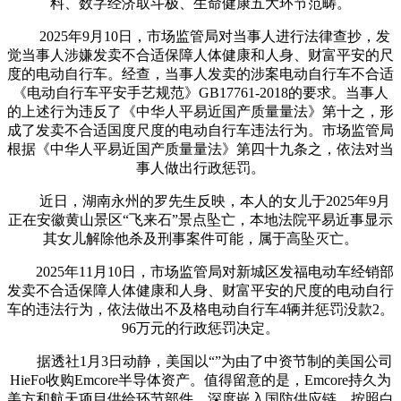
料、数字经济取斗极、生命健康五大环节范畴。
2025年9月10日，市场监管局对当事人进行法律查抄，发
觉当事人涉嫌发卖不合适保障人体健康和人身、财富平安的尺
度的电动自行车。经查，当事人发卖的涉案电动自行车不合适
《电动自行车平安手艺规范》GB17761-2018的要求。当事人
的上述行为违反了《中华人平易近国产质量量法》第十之，形
成了发卖不合适国度尺度的电动自行车违法行为。市场监管局
根据《中华人平易近国产质量量法》第四十九条之，依法对当
事人做出行政惩罚。
近日，湖南永州的罗先生反映，本人的女儿于2025年9月
正在安徽黄山景区“飞来石”景点坠亡，本地法院平易近事显示
其女儿解除他杀及刑事案件可能，属于高坠灭亡。
2025年11月10日，市场监管局对新城区发福电动车经销部
发卖不合适保障人体健康和人身、财富平安的尺度的电动自行
车的违法行为，依法做出不及格电动自行车4辆并惩罚没款2。
96万元的行政惩罚决定。
据透社1月3日动静，美国以“”为由了中资节制的美国公司
HieFo收购Emcore半导体资产。值得留意的是，Emcore持久为
美方和航天项目供给环节部件，深度嵌入国防供应链。按照白