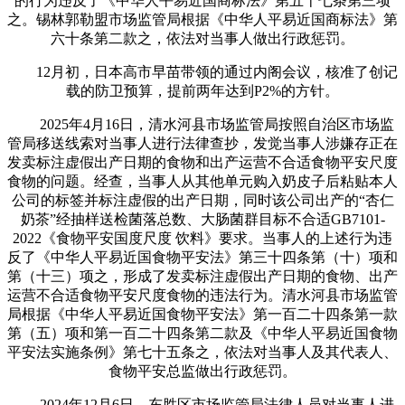
的行为违反了《中华人平易近国商标法》第五十七条第三项
之。锡林郭勒盟市场监管局根据《中华人平易近国商标法》第
六十条第二款之，依法对当事人做出行政惩罚。
12月初，日本高市早苗带领的通过内阁会议，核准了创记
载的防卫预算，提前两年达到P2%的方针。
2025年4月16日，清水河县市场监管局按照自治区市场监
管局移送线索对当事人进行法律查抄，发觉当事人涉嫌存正在
发卖标注虚假出产日期的食物和出产运营不合适食物平安尺度
食物的问题。经查，当事人从其他单元购入奶皮子后粘贴本人
公司的标签并标注虚假的出产日期，同时该公司出产的“杏仁
奶茶”经抽样送检菌落总数、大肠菌群目标不合适GB7101-
2022《食物平安国度尺度 饮料》要求。当事人的上述行为违
反了《中华人平易近国食物平安法》第三十四条第（十）项和
第（十三）项之，形成了发卖标注虚假出产日期的食物、出产
运营不合适食物平安尺度食物的违法行为。清水河县市场监管
局根据《中华人平易近国食物平安法》第一百二十四条第一款
第（五）项和第一百二十四条第二款及《中华人平易近国食物
平安法实施条例》第七十五条之，依法对当事人及其代表人、
食物平安总监做出行政惩罚。
2024年12月6日，东胜区市场监管局法律人员对当事人进