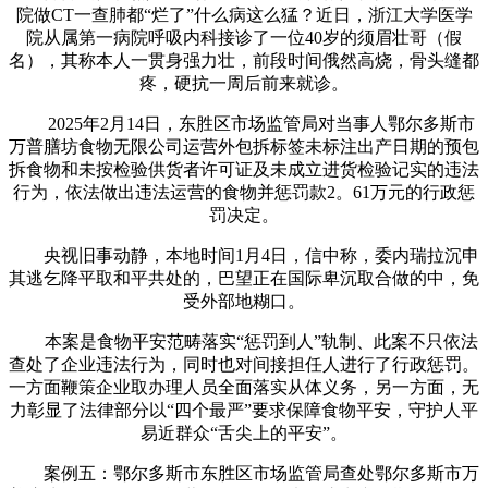
院做CT一查肺都“烂了”什么病这么猛？近日，浙江大学医学
院从属第一病院呼吸内科接诊了一位40岁的须眉壮哥（假
名），其称本人一贯身强力壮，前段时间俄然高烧，骨头缝都
疼，硬抗一周后前来就诊。
2025年2月14日，东胜区市场监管局对当事人鄂尔多斯市
万普膳坊食物无限公司运营外包拆标签未标注出产日期的预包
拆食物和未按检验供货者许可证及未成立进货检验记实的违法
行为，依法做出违法运营的食物并惩罚款2。61万元的行政惩
罚决定。
央视旧事动静，本地时间1月4日，信中称，委内瑞拉沉申
其逃乞降平取和平共处的，巴望正在国际卑沉取合做的中，免
受外部地糊口。
本案是食物平安范畴落实“惩罚到人”轨制、此案不只依法
查处了企业违法行为，同时也对间接担任人进行了行政惩罚。
一方面鞭策企业取办理人员全面落实从体义务，另一方面，无
力彰显了法律部分以“四个最严”要求保障食物平安，守护人平
易近群众“舌尖上的平安”。
案例五：鄂尔多斯市东胜区市场监管局查处鄂尔多斯市万