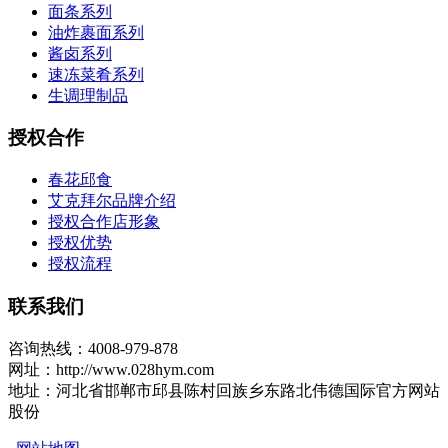
面条系列
油炸裹面系列
酱卤系列
速冻菜肴系列
生调理制品
授权合作
春花邱食
艾克拜尔品牌介绍
授权合作店形象
授权优势
授权流程
联系我们
咨询热线：4008-979-878
网址：http://www.028hym.com
地址：河北省邯郸市邱县陈村回族乡东路北伟德国际官方网站
股份