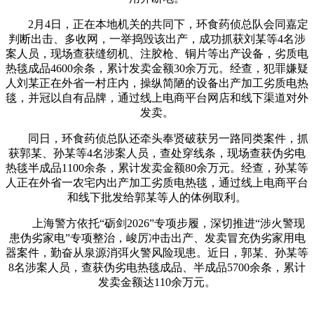
2月4日，正在本地机关的共同下，环食药侦总队会同嘉定
判断出击、多收网，一举捣毁该出产，成功抓获刘某等4名涉
案人员，现场查获缝纫机、注胶枪、铜片等出产设备，劣质电
热毯成品4600余条，累计发卖金额30余万元。经查，犯罪嫌疑
人刘某正在外省一村庄内，操纵简陋的设备出产加工劣质电热
毯，并冠以自有品牌，通过线上电商平台网店和线下渠道对外
发卖。
同日，环食药侦总队还牵头奉贤破获另一路同类案件，抓
获郭某、孙某等4名涉案人员，查处穿线条，现场查获伪劣电
热毯半成品1100余条，累计发卖金额80余万元。经查，孙某等
人正在外省一农宅内出产加工劣质电热毯，通过线上电商平台
和线下批发给郭某等人的体例取利。
上海警方依托“砺剑2026”专项步履，深切推进“涉火警现
患伪劣家电”专项整治，峻厉冲击出产、发卖冒充伪劣家用电
器案件，勤奋从泉源消弭火警风险现患。近日，郭某、孙某等
8名涉案人员，查获伪劣电热毯成品、半成品5700余条，累计
发卖金额达110余万元。