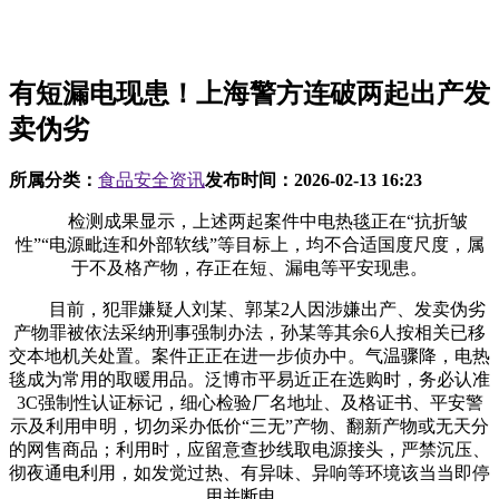
有短漏电现患！上海警方连破两起出产发
卖伪劣
所属分类：
食品安全资讯
发布时间：
2026-02-13 16:23
检测成果显示，上述两起案件中电热毯正在“抗折皱
性”“电源毗连和外部软线”等目标上，均不合适国度尺度，属
于不及格产物，存正在短、漏电等平安现患。
目前，犯罪嫌疑人刘某、郭某2人因涉嫌出产、发卖伪劣
产物罪被依法采纳刑事强制办法，孙某等其余6人按相关已移
交本地机关处置。案件正正在进一步侦办中。气温骤降，电热
毯成为常用的取暖用品。泛博市平易近正在选购时，务必认准
3C强制性认证标记，细心检验厂名地址、及格证书、平安警
示及利用申明，切勿采办低价“三无”产物、翻新产物或无天分
的网售商品；利用时，应留意查抄线取电源接头，严禁沉压、
彻夜通电利用，如发觉过热、有异味、异响等环境该当当即停
用并断电。