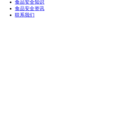
食品安全知识
食品安全资讯
联系我们