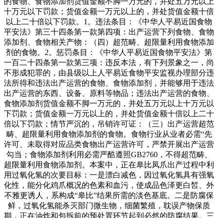
的食物、食物添加剂货值金额不脚一万元的，并处五万元以上
十万元以下罚款；货值金额一万元以上的，并处货值金额十倍
以上二十倍以下罚款。1。违法条目：《中华人平易近国食物
平安法》第三十四条第一款第四项：出产运营下列食物、食物
添加剂、食物相关产物：（四）超范畴、超限量利用食物添加
剂的食物。2。惩罚条目：《中华人平易近国食物平安法》第
一百二十四条第一款第三项：违反本法，有下列景象之一，尚
不形成犯罪的，由县级以上人平易近食物平安监视办理部分违
法所得和违法出产运营的食物、食物添加剂，并能够用于违法
出产运营的东西、设备、原料等物品；违法出产运营的食物、
食物添加剂货值金额不脚一万元的，并处五万元以上十万元以
下罚款；货值金额一万元以上的，并处货值金额十倍以上二十
倍以下罚款；情节严沉的，吊销许可证：（三）出产运营超范
畴、超限量利用食物添加剂的食物。食物行业从业者必需“先
许可、未取得对应品类食物出产运营许可，严禁开展出产运营
勾当；食物添加剂利用必需严酷遵照GB2760，不得超范畴、
超限量利用食物添加剂。本案中，正在皋比凤爪出产过程中利
用过氧化氢的次要目标：一是漂白减色，因过氧化氢具有强氧
化性，能分化鸡爪概况的色素和血污，使成品色泽更白皙、外
不雅更诱人，系构成“皋比”结果所需的淡色基底。二是防腐保
鲜，过氧化氢能杀灭部门微生物，细菌繁殖，耽误产物保质
期，正在油炸和包拆前的预处置环节起到必然的防腐结果。三