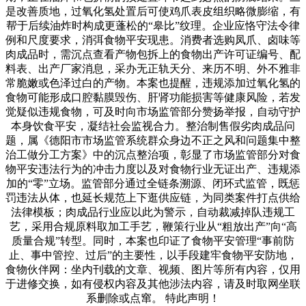
是改善质地，过氧化氢处置后可使鸡爪表皮组织略微膨缩，有
帮于后续油炸时构成更蓬松的“皋比”纹理。企业应恪守法令律
例和尺度要求，消弭食物平安现患。消费者选购凤爪、卤味等
肉成品时，需沉点查看产物包拆上的食物出产许可证编号、配
料表、出产厂家消息，采办无正轨天分、来历不明、外不雅非
常脆嫩或色泽过白的产物。本案也提醒，违规添加过氧化氢的
食物可能形成口腔黏膜毁伤、肝肾功能损害等健康风险，若发
觉疑似违规食物，可及时向市场监管部分赞扬举报，自动守护
本身饮食平安，凝结社会监视合力。整治制售假劣肉成品问
题，属《德阳市市场监管系统群众身边不正之风和问题集中整
治工做分工方案》中的沉点整治项，彰显了市场监管部分对食
物平安违法行为的冲击力度以及对食物行业无证出产、违规添
加的“零”立场。监管部分通过全链条溯源、闭环式监管，既惩
罚违法从体，也延长规范上下逛供应链，为同类案件打点供给
法律模板；肉成品行业应以此为警示，自动裁减掉队违规工
艺，采用合规原料取加工手艺，鞭策行业从“粗放出产”向“高
质量合规”转型。同时，本案也印证了食物平安管理“事前防
止、事中管控、过后”的主要性，以手段建牢食物平安防地，
食物伙伴网：坐内刊载的文章、视频、图片等所有内容，仅用
于进修交换，如有侵权内容及其他涉法内容，请及时取网坐联
系删除或点窜。 特此声明！