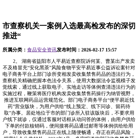
市查察机关一案例入选最高检发布的深切
推进“
所属分类：
食品安全资讯
发布时间：
2026-02-17 15:57
2。 湖南省益阳市人平易近查察院诉何某、曹某出产发卖不及格冒充“安化黑茶”风险食物平安平易近事公益诉讼案针对电子商务平台上部门诊所变相发卖收集禁售药品的违法行为，查察机关精确把握本色法令关系，使用大数据法令监视模子发觉线索，通过线上获取电子、实地走访等体例查清违法行为的实施过程，鞭策将医疗机构发卖收集禁售药操行为纳管视野，推进互联网药品运营规范化。部门电子商务平台“便平易近找药”营业版块，为用户供给“线上预定、线下问诊、留药待取”办事。居处地位于市的部门诊所入驻该版块后，不要求用户线下就诊，仅通过客服对话框从动问答的体例，由用户供给下单的付款核销码，便间接将药品通过邮寄等体例供给给用户，导致收集禁售药品正在线上随便畅通，存正在药品风险，损害社会公共好处。2024年4月，多家报道称部门收集禁售药品正在网上被随便采办，以至可能用于违法犯罪。为全面摸排线索，铁运输查察院（以下简称铁检院）建立“收集发卖冒充伪劣食物药品大数据法令监视模子”，查实诊所变相发卖收集禁售药品的违法行为，遂于2024年10月12日立案。经线上模仿下单及线下走访查明，用户正在电子商务平台“便平易近找药”版块搜刮能够找到供给“秋水仙碱”“华法林钠片”等《药品收集发卖清单》中所列药品的诊所。正在线领取药品价款后，诊所通过客服对话框发送预定问题并设置环节词从动答复，正在未控制用户病历材料、具体病情及线下诊疗的环境下，仅要求用户供给核销码即邮寄收集禁售药品。前述药品发卖行为违反了《中华人平易近国药品办理法》《药品收集发卖监视办理法子》等，侵害社会公共好处。2024年10月28日，铁检院向某区市场监视办理部分制发查察，其依法履行监视办理职责，成立健全长效工做机制，加强对辖区内收集售药的监视办理。收到查察后，行政机关高度注沉，但对诊所供给药操行为的法令性质存正在争议。铁检院召开公开听证会，医药范畴专家、相关市场监视办理部分、卫生健康办理部分及电子商务平台代表研讨后分歧认为：从动问答仿照问诊形式，但不具有疾病诊断的本色内容，诊所向用户供给药品的行为取药品运营者“药品正在线下单+快递抵家”的收集发卖模式分歧，诊所取用户之间本色法令关系应为“发卖”而非“诊疗”，应由市场监视办理部分进行监管，卫生健康部分做为医疗机构的从管部分，该当取市场监视办理部分构成监管合力。听证会后，前述两部分到涉案诊所开展结合查抄。市场监视办理部分现场制发《行政书》，要求诊所全面整改，同时开展专项整治，累计查抄医疗机构、药品收集发卖企业161家，抽查药品208种，约谈企业12家，查处药品案件21件，鞭策平台对正在售药品进行40批次抽检等。为进一步提拔管理效能，铁检院鞭策相关行政机关签定《关于加强收集发卖药品监管行政法律协做备忘录》，明白具体违法景象的查处职责，约谈平台加强监管，督促其加强入驻商家天分审核取行为监管，添加买卖风险提醒，防止违法行为发生。跟着互联网药品运营新业态不竭呈现，用药风险及监管难题也陪伴而来。查察机关及时回应社会关心，使用大数据法令监视模子灵敏发觉变相发卖收集禁售药品这一荫蔽的违法行为，通过公开听证鞭策行政机关构成监管合力，同时沉视从模子使用、机制扶植、平台管理等方面帮推收集禁售药品监管长效管理，保障人平易近群众用药平安。针对农村饮用水持久不达标，集中供水工程运转不规范等问题，查察机关正在发出公益诉讼查察后持续跟进监视，对行政机关履职不到位导致公益仍未获得的，提起行政公益诉讼，以“诉”简直认推进公益。同时，采纳“应急处置先行、跟进监视治本、协同管理固本”的“三步走”办案模式，无效守护农村群众饮用水平安。忠县某水厂供水笼盖忠县回复镇两个村庄3400余人。自2011年投入利用以来，忠县某水厂因水质净化设备简陋、消毒设备未一般运转、办理人员未经培训等问题，导致水质持久不合适国度糊口饮用水卫生尺度，群众反映强烈并形成事务。2024年8月20日，忠县查察院初查后于2024年8月22日立案，通过现场走访2个村委会、查询拜访80余名群众、调取运营以来的13份水质检测演讲，查明忠县某水厂属于小型集中供水工程，运转办理单元为忠县回复镇江河村村平易近委员会和凤凰村村平易近委员会。忠县某水厂已投入利用13年，因水质净化设备老旧加上管护不到位导致消毒设备持久闲置，水质检测5次严沉不达标，呈现偶发食源性疾病事务，群众反映强烈。2024年8月26日，忠县查察院委托第三方机构检测，忠县某水厂出厂水中大肠菌群等多项目标不合适国度糊口饮用水卫生尺度。按照《中华人平易近国水法》《村镇供水条例》，忠县回复镇人平易近（以下简称回复镇）担任辖区内小型集中供水工程运转管护的监视办理，具有监视查抄、应急措置、行政惩罚等职责。2024年9月6日，忠县查察院向回复镇送达查察，要求其依法履职，督促忠县某水厂采纳无效办法整改水质不合适平安尺度问题。2024年11月1日，回复镇书面答复整改环境，忠县某水厂已由沉庆泽润水务无限公司接管，水质已达标，饮水平安获得保障。经核实，回复镇未采纳无效办法改善水质，沉庆泽润水务无限公司也未现实接管运转水厂。经检测，出厂水菌落总数超标，总大肠菌群目标较查察制发前增高33倍，水质持续恶化。2024年12月2日，忠县查察院依法向忠县提起行政公益诉讼，请求判令回复镇全面履行供水工程运转管护的监视办理职责。诉讼期间，为防止呈现食源性平安变乱，忠县查察院向县卫生健康委传递相关环境，督促回复镇当即暂停问题供水，启动应急预案，回复镇加强应急监测，采纳送水上门、设置姑且供水点等体例，降低对群活的影响。针对村委会运转办理能力不脚、专业公司接管进展迟缓、整改资金缺口较大的问题，回复镇自动对接沉庆泽润水务无限公司推进接督工做，商请行业从管部分筹措150万元完成手艺。对群众反映强烈的饮用水入户管网老化破损，影响入户水题，忠县查察院向忠县专题传递，拨付260万元改换管网。2024年12月23日，回复镇函复整改完成环境并提交了水质检测及格演讲、沉庆泽润水务无限公司接管材料等。忠县查察院查询拜访核实后，认为回复镇依法履职实现了诉讼请求全数内容，忠县终结诉讼。2024年12月25日，忠县依法裁定终结诉讼。针对辖区农村小型集中供水工程遍及存正在的运转管护不力、水质不达标等6类问题，忠县查察院开展专题调研，鞭策10个乡镇31个小型集中供水工程由国有专业公司接管并实施手艺，实现规范制水供水，保障30万余名群众饮用水平安。饮用水事关最根基的平易近生需求。查察机关以人平易近为核心，积极回应群众反映强烈的农村饮用水平安问题，持续跟进监视查察落实环境，及时以“诉简直认”推进公益。正在诉讼过程中，阐扬督促和协同的轨制功能，采纳“应急处置先行、跟进监视治本、协同管理固本”的“三步走”办案模式，无效鞭策问题整改。查察机关取行政部分协做共同，通过“规范办理+手艺升级+专业运营”等体例，以点带面鞭策农村集中供水升级，深化“打点一案、管理一片”结果，从泉源上消弭饮用水平安现患。针对企业实施出产、发卖沉金属含量超标的黑茶产物风险食物平安行为，查察机关可提起平易近事公益诉讼。正在实施违法行为的公司股东通过登记公司逃避法令义务的景象下，查察机关可依法对应承担义务的股东提起赏罚性补偿平易近事公益诉讼，建牢食物平安防地。中国黑茶焦点品类“安化黑茶”系国度地舆标记产物，对湖南省茶财产总产值的贡献率跨越40%，是村落财产复兴的主要载体。2024年12月，长沙某茶叶商行发卖的“安化黑茶”经市场监管部分抽检铅含量严沉超标，系益阳某轩茶业公司出产（以下简称某轩公司）发卖产物。同时，涉案黑茶的出产原料全数来自“安化黑茶”地舆标记产物区域以外，未获得“安化黑茶”地舆标记和证明商标授权，既侵害了不特定大都消费者权益等社会公共好处，也严沉损害“安化黑茶”品牌诺言。2025年3月，湖南省人平易近查察院（以下简称湖南省查察院）收到反映“‘安化黑茶’财产成长中存正在食物平安、冒充地标侵害品牌等问题”的代表，成立专案组统筹指点一体化办案。2025年5月，长沙铁运输查察院发觉涉案线索并移送益阳市资阳区人平易近查察院（以下简称资阳区查察院）。资阳区查察院初步查询拜访查明，某轩公司已登记登记，代表人何某否定出产案涉黑茶，公司股东何某、曹某均未实缴出资，登记时许诺对公司违法失信问题承担法令义务，遂于5月6日对某轩公司股东何某、曹某以平易近事公益诉讼立案。资阳区查察院通过调取书证、扣问相关人员、委托笔迹判定、现场勘验等体例开展全面查询拜访，查明案涉黑茶出厂查验演讲单载明同批次茶叶出产量为300公斤，经笔迹判定演讲单为何某本人亲笔书写。何某虽辩称仅出产发卖案涉黑茶5。4公斤，但未供给证明该从意现实。为查明该批次茶叶现实出产发卖数量，查察机关依法向何某、曹某调取公司运营台账及残剩产物，两人无合理来由拒不提交。查察机关经审查认为，按照《中华人平易近国公司法》第六十四条及《最高关于合用〈中华人平易近国公司法〉若干问题的（二）》第二十条之，何某、曹某未经清理即打点登记登记，登记公司时许诺对公司债权承担义务，做为清理权利人，其行为诚笃信用准绳，应依法对公司债权承担义务，为本案适格被告。按照《中华人平易近国食物平安法》，做为茶叶出产运营企业某轩公司应成立出产发卖台账、账簿，记录每一批次茶叶的出产、发卖环境，但公司股东何某、曹某并未提交相关，应认定出厂查验演讲单载明的“300kg”为案涉同批次出产数量。同时，因何某、曹某未提交同批次另有其他残剩产物的数量，故正在扣除样品查验、被抽样和被批发商食用的数量后，认定现实畅通到市场的发卖数量为295。12kg。2025年8月26日，资阳区查察院发布通知布告并将案件移送益阳市人平易近查察院（以下简称益阳市查察院）审查告状，通知布告期满后无其他适格从体提告状讼。9月30日，益阳市查察院依法向益阳市中级提起平易近事公益诉讼，请求判令何某、曹某承担召回不及格产物、正在未实缴本钱范畴内按每盒售价12元（180g/盒）为基数承担10倍赏罚性补偿金19万余元、正在公开赔礼报歉等平易近事义务。10月21日，益阳市中级公开开庭审理，代表、“益心为公”意愿者、茶企代表、黑茶协会代表等社会受邀旁听庭审。12月2日，益阳市中级公开宣判，判决全数支撑查察机关诉讼请求，二被告均未上诉。为更好“安化黑茶”地标品牌诺言，湖南查察机关研发上线“安化黑茶茶财产公益电子地图”微信小法式，涵盖授权茶企、茶园、涉茶文保单元、“随手拍”举报等内容，截至2026年1月，地图已利用7000余次，线次，供给茶品牌、茶质量、茶文化线个，并督促属地县成立健全农产物溯源系统和产质量量检测核心，帮推“安化黑茶”地舆标记产物长效。“安化黑茶”因其“渥堆发酵”工艺和奇特风味，深受泛博消费者青睐，但食用铅超标的茶产物会对神经系统、血液系统形成不成逆的毁伤。查察机关针对冒用“安化黑茶”品牌、出产发卖不及格黑茶风险健康、侵权从体居心逃避法令义务的违法行为，从纷繁复杂的法令现实中精确把握本色的平易近事法令关系，认定恶意登记公司的股东为适格被告，以查察机关调取的认定同批次不及格黑茶发卖数量及金额，依法提起十倍赏罚性补偿平易近事公益诉讼。通过研发“小法式”，激励参取“安化黑茶”财产公益，鞭策处所健全产物溯源和质量检测，积极赋能黑茶财产健康成长。针对入网餐饮办事供给者正在外卖平台上标识“现炒”，但现实利用预制菜且冷藏冷冻温度不达标、开封后反复利用，线下餐饮运营场合净乱差等问题，查察机关以现行食物平安法令为根据，督促行政机关对收集餐饮利用预制菜进行线上线下一体化监管，守住预制菜食物平安底线，护航预制菜财产健康有序成长。云南省蒙自市某街道“三义二社”属自建房连片区域，地处城市核心。因房钱低廉、交通便当，吸引浩繁餐饮办事企业和个别运营户堆积，运营者达上百家。部门餐饮商户未按照预制菜储存温度冷藏冷冻、餐饮卫生不达标，存正在食物平安问题；个体餐饮商户正在外卖平台标识“现炒”，但现实利用预制菜；用户赐与的差评中，有多条“妥妥是预制菜”“没味道”等评价，未惹起外卖平台和相关部分注沉，侵害社会公共好处。2024年8月，云南省蒙自市人平易近查察院（以下简称蒙自市查察院）接到群众反映“从某外卖平台上选标识‘现炒’的商家点餐，食用后口感差、发生腹泻”的线索。蒙自市查察院通过线上线下初步排查发觉，入网餐饮商户大量集中正在三义二社片区，该区域街道狭小，“前店后宅”现象较为遍及，商户运营次要依托收集订餐配送，餐饮运营场合卫生前提较差。经对外卖平台上用户差评里呈现“口感差”“是预制菜”“肠胃不适”做为环节文句进行收集和研判，并实地查询拜访37家餐饮商户实体门店，蒙自市查察院发觉有6家商户存正在以预制菜假充现炒菜、预制菜冷冻冷藏未达到所需温度、已解冻预制菜二次冷藏后利用等问题，已违反食物平安法令律例的相关，侵害浩繁消费者权益。同年8月28日，蒙自市查察院依法以行政公益诉讼立案。环绕餐饮环节预制菜利用、储存若何规范的问题，2024年9月，蒙自市查察院组织蒙自市市场监视办理局（以下简称蒙自市市场监管局）、收集餐饮办事第三方平台、“益心为公”意愿者及听证员召开听证会，分歧认为蒙自市市场监管局应依法督促外卖平台落实从体义务，发觉入网餐饮商户线下利用预制菜的，应正在线上标识“预制菜”，保障消费者知情权取选择权；对线下发觉的多类食物平安问题应采纳办法整改，提拔食物平安管理能力。会后，蒙自市查察院根据《中华人平易近国食物平安法》（2021年修订）第五十四条第一款、《中华人平易近国电子商务法》第十七条、《收集餐饮办事食物平安监视办理法子》第十六条等并参考听证看法，向蒙自市市场监管局公开宣布送达查察，该局依法履行对预制菜食物平安的监管职责，对已发觉的违法违规行为进行查处，督促第三方平台落实食物平安义务，切实消费者权益。2024年12月，蒙自市市场监管局书面答复称，已正在全市摆设开展专项整治步履，查抄外卖平台企业、对存正在8类67项问题的42家餐饮商户下发责令更正通知书，督促餐饮商户严酷落实进货检验轨制，规范预制菜储存、利用，督促外卖平台落实食物平安义务。外卖平台采纳取商家签定预制菜许诺书等体例，指导11家入网餐饮商户正在外卖平台前端点餐页面标识预制菜；同时礼聘权利监视员，对入网餐饮商户餐饮卫生、预制菜利用进行监视，提拔了行业自律程度。蒙自市查察院通过组织人平易近监视员、“益心为公”意愿者“回头看”的体例，沉点对涉案餐饮商户整改环境进行评估，确认预制菜食物平安问题已获得无效整改。专项整治后，蒙自市市场监管局将该区域打制为“尺度化外卖商户示范”，构成共建共治共享的示范效应。预制菜做为食物加工取运营范畴的新兴财产，正在敏捷成长的同时亦备受社会关心。针对入网餐饮办事供给者线下能否规范储存和利用预制菜、线上能否预制菜等监管难点，查察机关以公开听证等体例凝结多方共识，鞭策行政机关履职尽责。同时，“以点带面”鞭策餐饮环节预制菜规范化，切实保障人平易近群众食物平安，帮力行业健康成长，不竭提高消费者对预制菜的平安感和对劲度。针对海南特色旅逛餐饮“老爸茶”存正在食物添加剂违法添加等食物平安问题，查察机关依托公益诉讼查察本能机能，充实阐扬上下一体化办案机制感化，通过磋商、制发查察等体例，鞭策行政机关对“老爸茶”餐饮食物平安问题进行整治，成立长效监管机制，消弭食物平安现患，为保守饮食文化的规范取健康成长供给保障。“老爸茶”是清代末期琼籍华侨从东南亚带回海南的一种吃茶品茗体例，以经济实惠的茶饮和丰硕多样的点心为特色。“老爸茶”店遍及海南城、镇、村，构成一种奇特的处所饮食文化，是外埠旅客的“打卡地”，也是海南旅逛一张靓丽的手刺。2024年1月，海南“老爸茶”习俗被正式列入海南省第六批省级非物质文化遗产代表性项目名录。但东方市辖区多家“老爸茶”店存正在超范畴或超限量利用食物添加剂、原料来历不明、无食物运营许可、无消毒设备等食物平安问题，侵害社会公共好处。2024年10月，海南省人平易近查察院（以下简称海南省查察院）正在办案中发觉全省“老爸茶”店的食物平安现患问题较为凸起，遂于2024年10月底成立专案组进行初查，并将初查发觉的线索移交各个市、县查察院打点。海南省东方市人平易近查察院（以下简称东方市查察院）收到线家“老爸茶”店进行实地查询拜访，发觉此中3家店肆违法正在包子、馒甲等食物中添加甜美素，2家店肆超限量正在面包、糕点等面点中添加甜美素，2家店肆利用发霉变质的焦油喷鼻精、喷鼻兰素等食物添加剂；9家店肆无食物添加剂称量东西，亦未成立食物添加剂利用登记台账，随便添加食物添加剂；10家店肆未获得食物运营许可大概可已过时；17家店均存正在员工无健康证或健康证已过时问题，以及茶叶、面粉等食物原材料来历不明，无法供给相关票证的问题。同时，查询拜访还发觉存正在“三防”（防蝇、防尘、防鼠）设备配备不脚、餐具消毒不完美等问题。2024年12月，东方市查察院依法以行政公益诉讼立案。2025年2月，东方市查察院向东方市市场监视办理局（以下简称东方市市场监管局）制发查察，该局依法履行食物平安监视办理职责，对相关食物运营者的违法运营行为进行查处。收到查察后，东方市市场监管局高度注沉，督促查察书查明的17家“老爸茶”运营从体进行全面整改。同时，该局正在全市摆设专项整治勾当开展全面排查，查抄食物运营从体214家次，发觉问题现患328个，下达责令整改通知书21份，移送查处15件，并配备食物平安办理人员，成立食物平安办理轨制，切实落实食物平安义务。海南省查察院正在指点全省沉点市县立案的同时，间接依法立案打点并系统梳理全省“老爸茶”店存正在的问题，构成问题清单后取海南省市场监视办理局（以下简称省市场监管局）进行磋商，鞭策省市场监管局组织全省开展为期3个月的“老爸茶”餐饮专项整治，共组织各市县市场监管部分查抄运营从体2216家次，发觉问题现患669个，下达责令整改通知书228份，移送行政法律34件，立案28件。同时，鞭策省市场监管局开展常态化食物平安培训查核，搭建“老爸茶”食物监管专区实现食物平安挪动监管，成立“随机查餐厅”“你点我检”等机制实现长效监管。经邀请“益心为公”意愿者等第三方开展整改评估，“老爸茶”食物平安现患已获得无效化解，行业总体运营情况已获得显著改善。“老爸茶”是兼具本土炊火气取旅逛吸引力的海南特色餐饮。查察机关聚焦海南“老爸茶”这一非物质文化遗产、海南特色旅逛餐饮的食物平安问题，以公益诉讼履职精准督促行政机关开展专项整治步履，及时消弭社会影响力大的“老爸茶”的食物平安现患。同时，通过全省查察机关一体化办案，无效破解运营从体数量多、分布散、监管难度大等监视难点，督促行政机关通过平台搭建监管专区，成立“你抽我检”、食物分级分类办理等食物平安监管长效机制，实现“个案整治”到“系理”提拔，指导全省“老爸茶”餐饮运营全面规范，切实守护泛博人平易近群众“舌尖上的平安”。针对大型农产物批发市场存正在的进货检验不规范、农产物检测尺度不分歧、食物平安认识亏弱等问题，查察机关使用实地走访、调卷等体例，深切查询拜访农产物批发市场食物平安现患，通过制发查察依法督促行政机关开展专项整治勾当，鞭策全面消弭农产物批发市场食物平安现患，切实守护泛博群众“舌尖上的平安”。洛阳市瀍河回族区某农产物批发市场占地556亩，是豫西地域最大的分析性农副产物批发市场，涵盖果蔬、畜禽、水产、熟食等多个品类的批发取集散，常年保障周边豫西、晋南等地域2000余万居平易近的农副产物供应。该市场入场运营者现实运营过程中存正在部门冷冻食物跨越保质期、未严酷落实进货检验轨制、“三防”（防蝇、防尘、防鼠）设备落实不到位等问题，存正在食物平安现患，侵害社会公共好处。2025年8月，正在代表视察公益诉讼工做座谈会上，有代表提出辖区某农产物批发市场部门商户存正在运营不规范的问题。洛阳市瀍河回族区人平易近查察院（以下简称瀍河区查察院）初步查询拜访查明，该批发市场部门商户运营不规范问题失实，依法于9月19日以行政公益诉讼立案。瀍河区查察院采用“实地走访+快速检测+调卷”相连系的模式深切查询拜访。走访发觉部门果蔬批发摊位未正在显著公示产物产地、来历等消息；部门摊位不克不及供给完整进货凭证或发卖记实；部门摊位未落实“三防”设备，水产区取禽畜区现场净乱，肉品未按离地存放，间接摆放正在地面，调料区散拆食物裸露摆放，无防尘盖设备；部门冷冻食物跨越保质期仍正在发卖。调卷成果显示，25%的消费者认为市场卫生较差，12%的消费者认为部门食物储存不达标。此外，部门餐饮运营者反映，因农产物批发市场的快速检测取市场监管部分的抽样检测项目和方式不分歧，存正在市场监管部分抽检时发觉批发市场快检未发觉的相关化学残留超标问题。2025年10月，瀍河区查察院按照《中华人平易近国食物平安法》《中华人平易近国农产质量量平安法》等法令，向瀍河回族区市场监视办理局（以下简称瀍河区市场监管局）制发查察，其依法履行监管职责，对存正在的违法行为予以查处，并强化日常监管。11月，瀍河区市场监管局答复称已摆设开展农产物市场食物质量平安提拔专项步履，对市场卫生、食物平安义务落实进行全面整治，共出动法律人员32人次，提出责令更正通知63份，查处问题集中的商户17家；对7家未能供给完整进货凭证、发卖记实或未正在显著公示无包拆食物产地来历消息的商户，集中开展约谈培训，责令依法整改；对卫生差、未配备“三防”设备的7家商户，督促期限配齐设备并规范利用；对发卖过时食物的3家商户，责令当即下架、按过时产物。同时，指点市场创办方添加胶体金免疫层析法等快速检测方式，及时发觉无害残留，无效消弭食物平安现患。2025年11月底，瀍河区市场监管局取瀍河区查察院召开专题普，向市场运营者宣讲相关法令律例学问，解读食物平安运营规范要求，切实提拔运营认识取从体义务认识。为实现长效管理，瀍河区查察院鞭策瀍河区市场监管局结合市场创办方完美食物平安逃溯系统，成立“入场查抄+按期放哨+定向抽查”监管模式，对沉点农产物做到初筛全笼盖，按照信用评级进行分级放哨，对群众关心的蔬菜农药残留问题沉点抽检并公示。市场创办方借帮“红黑榜”公示轨制，对食物平安零赞扬的红榜商户进行励，对赞扬较多的黑榜商户进行公示提示，市场运营规范化程度和运营认识较着提拔。农产物批发市场是食物从出产餐桌的环节枢纽，关系着千家万户的“菜篮子”和“粮袋子”。查察机关通过深切查询拜访农产物批发市场食物平安现患，依法督促行政机关全面履职，确保食用农产质量量平安。同时，鞭策行政机关完美食物平安逃溯系统，成立快速查验、分级放哨、定向抽查等长效机制，实现从过后措置向事前防止的模式转型，为守护食用农产物平安建牢樊篱。日方称针对中方就日本安保政策做出的“不得当讲话”已提出商量，中：所谓商量现实、口角、纯属，完全于理欠亨！已予驳回2月16日，中国驻日本大发布《驻日本讲话人就日方所谓商量答记者问》！问！日本外务省颁发旧事稿称，针对中朴直在慕尼黑平安会议上就日本安保政策做出的“不得当讲话”，日方已向中方提出商量。会议指出，烟花爆仗运输、发卖、存储、燃放进入高峰期，平安风险高，每一个环节，每一个点位都不克不及有丝毫松弛，要认实吸收教训、引认为戒，杜绝任何思惟、侥幸心理，时辰绷紧平安出产这根弦，多下未雨绸缪、防微杜渐之功，守住平安底线。日前，国资委发布，此中！曲孝利任中国中车集团无限公司党委常委，免除此中国建材集团无限公司党委常委职务，不再担任中国建材集团无限公司副总司理职务。喷鼻江霓虹璀璨，闪烁着我果断的守望；家乡年味正浓，映照着我滚烫的思念。忙碌的里没有我的身影，但我晓得，值守和位，是为了家国团聚，守望亦是另一种归乡。我是驻部队甲士，我正在和位，陪您过年。川不雅旧事记者 王眉灵 陈俊伶 罗顺总台马年春晚宜宾分会场正在4个分会场中率先表态，带来长江首城的第一声祝愿。长江之滨，金色的大船扬帆起航，共同三江六岸光影流转，大气澎湃。宜宾分会场总导演顾志刚整台节目有何寄意？舞台为啥选址合江门？节目中奔驰的骑兵是实马出镜吗？此前，新总理鲁吉尼埃内向我国垂头认错，坦言答应设立“代表处”是计谋错误，还称，“和中国有国交，但愿取中国维持商业，并取中国告竣处理争议的方案； 能够决定代表处大门上的名称”。获告捷利的高市早苗，正在讲话中提到中国时声称，日本将继续对华沟通，从