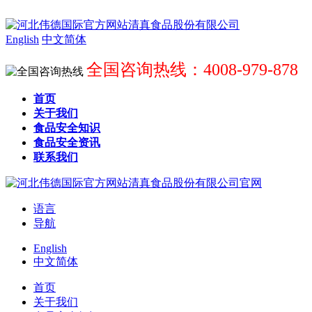
English
中文简体
全国咨询热线：4008-979-878
首页
关于我们
食品安全知识
食品安全资讯
联系我们
语言
导航
English
中文简体
首页
关于我们