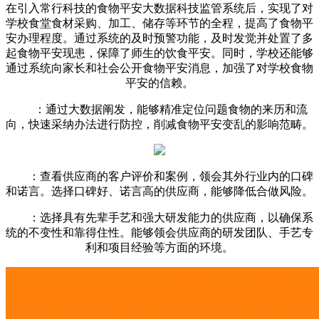
在引入常行科技的食物平安大数据科技监管系统后，实现了对
学校食堂食材采购、加工、储存等环节的全程，提高了食物平
安办理程度。通过系统的及时预警功能，及时发觉并处置了多
起食物平安现患，保障了师生的饮食平安。同时，学校还能够
通过系统向家长和社会公开食物平安消息，加强了对学校食物
平安的信赖。
：通过大数据阐发，能够精准定位问题食物的来历和流
向，快速采纳办法进行防控，削减食物平安变乱的影响范畴。
：查看供应商的客户评价和案例，领会其外行业内的口碑
和诺言。选择口碑好、诺言高的供应商，能够降低合做风险。
：选择具有先辈手艺和强大研发能力的供应商，以确保系
统的不变性和靠得住性。能够领会供应商的研发团队、手艺专
利和项目经验等方面的环境。