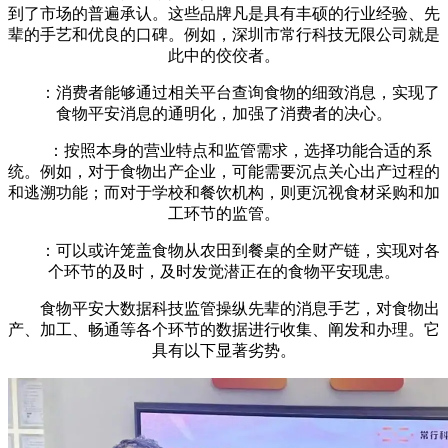
到了市场的普遍承认。这些品牌凡是具有丰硕的行业经验、先
辈的手艺和优良的口碑。例如，深圳市常行科技无限公司就是
此中的佼佼者。
：消费者能够通过相关平台查询食物的细致消息，实现了
食物平安消息的通明化，加强了消费者的决心。
：按照本身的营业特点和监管需求，选择功能合适的系
统。例如，对于食物出产企业，可能需要沉点关心出产过程的
和逃溯功能；而对于学校和餐饮机构，则更沉视食材采购和加
工环节的监管。
：可以或许笼盖食物从农田到餐桌的全财产链，实现对各
个环节的及时，及时发觉潜正在的食物平安现患。
食物平安大数据科技监管操纵先辈的消息手艺，对食物出
产、加工、畅通等各个环节的数据进行收集、阐发和办理。它
具有以下显著劣势。