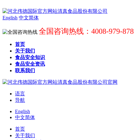
English
中文简体
全国咨询热线：4008-979-878
首页
关于我们
食品安全知识
食品安全资讯
联系我们
语言
导航
English
中文简体
首页
关于我们