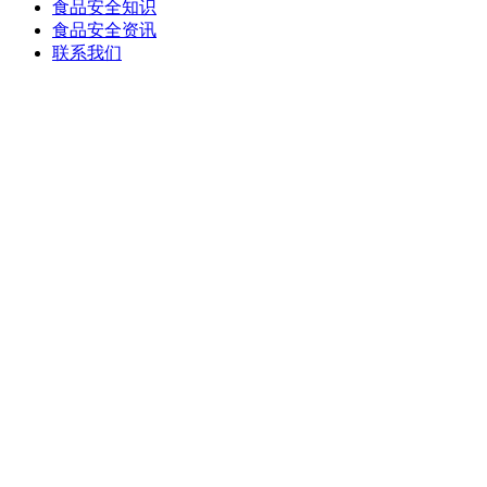
食品安全知识
食品安全资讯
联系我们