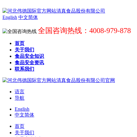
English
中文简体
全国咨询热线：4008-979-878
首页
关于我们
食品安全知识
食品安全资讯
联系我们
语言
导航
English
中文简体
首页
关于我们