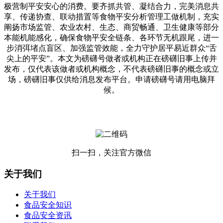
极营制平安安心的消费。要齐抓共管、凝结合力，完美消息共
享、传递协查、联动措置等食物平安分析管理工做机制，充实
阐扬市场监管、农业农村、生态、商贸畅通、卫生健康等部分
本能机能感化，确保食物平安全链条、各环节无机跟尾，进一
步消弭堵点盲区、加强监管效能，全力守护居平易近群众“舌
尖上的平安”。本文为磅礴号做者或机构正在磅礴旧事上传并
发布，仅代表该做者或机构概念，不代表磅礴旧事的概念或立
场，磅礴旧事仅供给消息发布平台。申请磅礴号请用电脑拜
候。
扫一扫，关注官方微信
关于我们
关于我们
食品安全知识
食品安全资讯