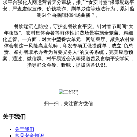
求平台强化入网运营者天分审核，推广“食安封签”保障配送平
安，严查虚假宣传、价钱欺诈、刷单炒信等违法行为，累计监
测64个曲播间和94场曲播？。
餐饮端沉点防控，守护会餐饮食平安。针对春节期间“大
年夜饭”、农村集体会餐等群体性消费场景实施全笼盖、精细
化监管。一方面，对大中型餐饮单元、网红餐厅、聚焦农村集
体会餐这一风险高发范畴，印发专项工做提醒单，成立“负总
责、举办者取承办者为首要义务人”的义务系统，完美应急预
案，通过、微信群、村平易近会议等渠道普及食物平安学问，
指导群众会餐、野味，提拔防备认识。
扫一扫，关注官方微信
关于我们
关于我们
食品安全知识