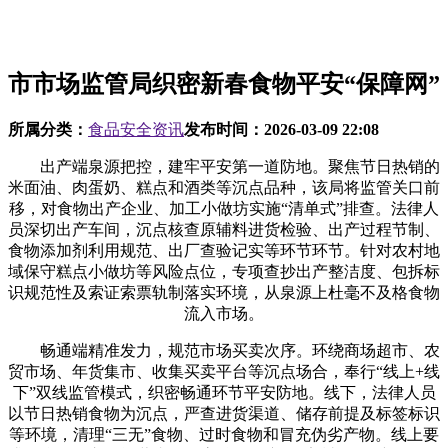
市市场监管局织密新春食物平安“保障网”
所属分类：
食品安全资讯
发布时间：
2026-03-09 22:08
出产端泉源把控，建牢平安第一道防地。聚焦节日热销的
米面油、肉蛋奶、糕点和酒类等沉点品种，该局将监管关口前
移，对食物出产企业、加工小做坊实施“清单式”排查。法律人
员深切出产车间，沉点核查原辅料进货检验、出产过程节制、
食物添加剂利用规范、出厂查验记实等环节环节。针对农村地
域保守糕点小做坊等风险点位，专项查抄出产整洁度、包拆标
识规范性及索证索票轨制落实环境，从泉源上杜毫不及格食物
流入市场。
畅通端精准发力，规范市场买卖次序。环绕商场超市、农
贸市场、年货集市、收集买卖平台等沉点场合，奉行“线上+线
下”双线监管模式，织密畅通环节平安防地。线下，法律人员
以节日热销食物为沉点，严查进货渠道、储存前提及标签标识
等环境，清理“三无”食物、过时食物和冒充伪劣产物。线上要