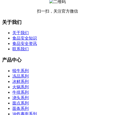
扫一扫，关注官方微信
关于我们
关于我们
食品安全知识
食品安全资讯
联系我们
产品中心
犊牛系列
冻品系列
冰鲜系列
火锅系列
牛排系列
浇头系列
面点系列
面条系列
油炸裹面系列