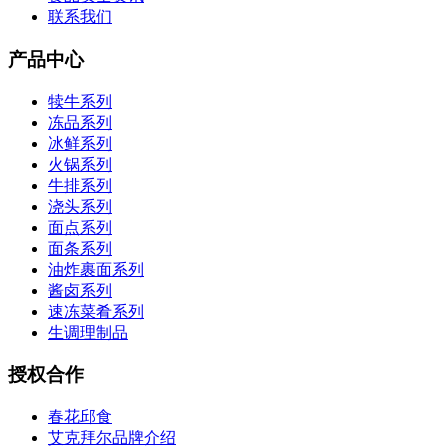
联系我们
产品中心
犊牛系列
冻品系列
冰鲜系列
火锅系列
牛排系列
浇头系列
面点系列
面条系列
油炸裹面系列
酱卤系列
速冻菜肴系列
生调理制品
授权合作
春花邱食
艾克拜尔品牌介绍