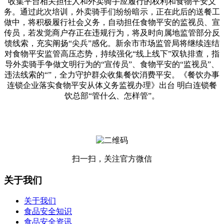
收集平台相关担任人和外卖骑手应履行的权利和食物平安义
务。通过此次培训，外卖骑手们纷纷暗示，正在此后的送餐工
做中，将积极履行社会义务，自动担任食物平安的监视员、宣
传员，若发觉商户存正在违规行为，将及时向属地监管部分反
馈线索，充实阐扬“尖兵”感化。新余市市场监管局将继续连结
对食物平安监管高压态势，持续强化“线上线下”双轨排查，指
导外卖骑手争做文明行为的“宣传员”、食物平安的“监视员”、
违法线索的“”，全力守护群众收集餐饮消费平安。《餐饮办事
连锁企业落实食物平安从体义务监视办理》出台 明白连锁餐
饮总部“管什么、怎样管”。
扫一扫，关注官方微信
关于我们
关于我们
食品安全知识
食品安全资讯