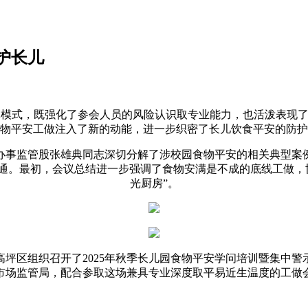
护长儿
模式，既强化了参会人员的风险认识取专业能力，也活泼表现了
物平安工做注入了新的动能，进一步织密了长儿饮食平安的防护
事监管股张雄典同志深切分解了涉校园食物平安的相关典型案例
旁通。最初，会议总结进一步强调了食物安满是不成的底线工做，
光厨房”。
坪区组织召开了2025年秋季长儿园食物平安学问培训暨集中
市场监管局，配合参取这场兼具专业深度取平易近生温度的工做