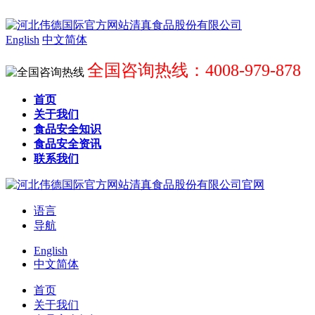
English
中文简体
全国咨询热线：4008-979-878
首页
关于我们
食品安全知识
食品安全资讯
联系我们
语言
导航
English
中文简体
首页
关于我们