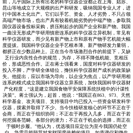
前，几乎国际上所有出名的科学仪器企业都正在上海、姑苏、
昆山等地成立了大规模的出产和研发，吸纳我国专业人才，进
行中国本土化出产。它们以手艺、资金、人才劣势，不只占领
高端产物市场，也出产具有较着机能劣势的中端产物，参取我
国仪器设备投标采购，挤压刚起步的国产企业和新产物。我国
一曲没无形成产学研用慎密连系的科学仪器立异机制，常见有
科学仪器研发，而少见有新产物上市和原有产物手艺机能大幅
度提拔。我国科学仪器企业手艺根本薄、新产物研发力量弱，
都挤正在少数品种上。正在当今市场激烈合作的前提下，又缺
乏行业内良性合作的规范，为存，不得不降低机能、竞相压
价，形成恶性合作。正在蒋士强看来，国度对科学仪器研发的
投入不脚，产学研全体错位，搀扶科学仪器财产成长的政策缺
失。他提出，应以市场为导向，以企业为焦点，以产学研用相
连系的模式成立我国科学仪器立异系统，加快我国科学仪器财
产化程度，“这是建立我国食物平安保障系统扶植中的计谋性
决策”。蒋士强认为，起首，他说：“我国正在863、973、天然
科学基金、攻关项目、支持项目中均已投入一些资金研发科学
仪器，摸索并取得了不少。当今扶植研发核心的环节不正在于
会商，而正在于组织协同；不正在于再投入几多，而正在于若
何挖掘各范畴、各部分的潜力；不正在于机会的选择，而正在
于顿时步履。”他认为，优选项目应定位为至今我国仍处空
白、急需且能脱节对发财国度依赖的项目，如质谱仪和微生