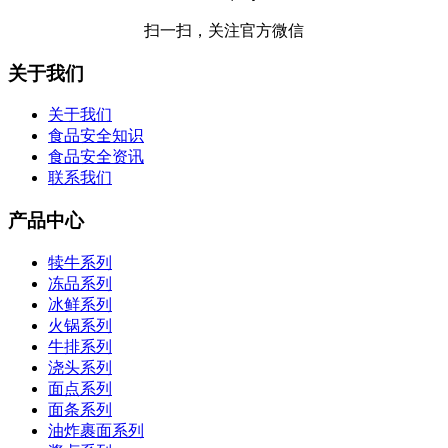
扫一扫，关注官方微信
关于我们
关于我们
食品安全知识
食品安全资讯
联系我们
产品中心
犊牛系列
冻品系列
冰鲜系列
火锅系列
牛排系列
浇头系列
面点系列
面条系列
油炸裹面系列