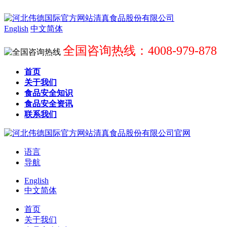
English
中文简体
全国咨询热线：4008-979-878
首页
关于我们
食品安全知识
食品安全资讯
联系我们
语言
导航
English
中文简体
首页
关于我们