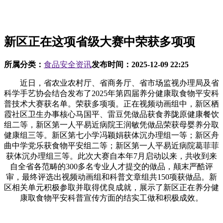
新区正在这项省级大赛中荣获多项项
所属分类：
食品安全资讯
发布时间：
2025-12-09 22:25
近日，省农业农村厅、省商务厅、省市场监视办理局及省
科学手艺协会结合发布了2025年第四届养分健康取食物平安科
普技术大赛获名单。荣获多项项。正在视频动画组中，新区栖
霞社区卫生办事核心马国平、雷豆凭做品获食养陇原健康餐饮
组二等，新区第一人平易近病院王润敏凭做品荣获母婴养分取
健康组三等。新区第七小学冯颖娟获体沉办理组一等；新区舟
曲中学党乐获食物平安组二等；新区第一人平易近病院葛菲菲
获体沉办理组三等。此次大赛自本年7月启动以来，共收到来
自全省各范畴的300多名专业人才提交的做品，颠末严酷评
审，最终评选出视频动画组和科普文章组共150项获做品。新
区相关单元积极参取并取得优良成就，展示了新区正在养分健
康取食物平安科普宣传方面的结实工做和积极成效。