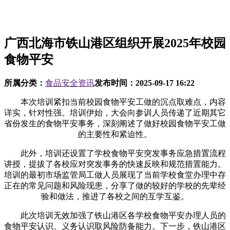
广西北海市铁山港区组织开展2025年校园
食物平安
所属分类：
食品安全资讯
发布时间：
2025-09-17 16:22
本次培训紧扣当前校园食物平安工做的沉点取难点，内容
详实，针对性强。培训伊始，大会向参训人员传递了近期其它
省份发生的食物平安事务，深刻阐述了做好校园食物平安工做
的主要性和紧迫性。
此外，培训还设置了学校食物平安突发事务应急措置流程
讲授，提拔了各校应对突发事务的快速反映和规范措置能力。
培训的最初市场监管局工做人员展现了当前学校食堂办理中存
正在的常见问题和风险现患，分享了做的较好的学校的先辈经
验和做法，推进了各校之间的互学互鉴。
此次培训无效加强了铁山港区各学校食物平安办理人员的
食物平安认识、义务认识取风险防备能力。下一步，铁山港区