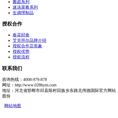
酱卤系列
速冻菜肴系列
生调理制品
授权合作
春花邱食
艾克拜尔品牌介绍
授权合作店形象
授权优势
授权流程
联系我们
咨询热线：4008-979-878
网址：http://www.028hym.com
地址：河北省邯郸市邱县陈村回族乡东路北伟德国际官方网站
股份
网站地图