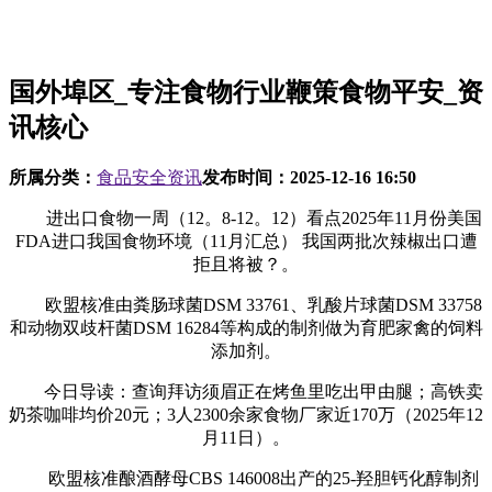
国外埠区_专注食物行业鞭策食物平安_资
讯核心
所属分类：
食品安全资讯
发布时间：
2025-12-16 16:50
进出口食物一周（12。8-12。12）看点2025年11月份美国
FDA进口我国食物环境（11月汇总） 我国两批次辣椒出口遭
拒且将被？。
欧盟核准由粪肠球菌DSM 33761、乳酸片球菌DSM 33758
和动物双歧杆菌DSM 16284等构成的制剂做为育肥家禽的饲料
添加剂。
今日导读：查询拜访须眉正在烤鱼里吃出甲由腿；高铁卖
奶茶咖啡均价20元；3人2300余家食物厂家近170万（2025年12
月11日）。
欧盟核准酿酒酵母CBS 146008出产的25-羟胆钙化醇制剂