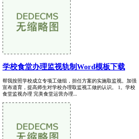
学校食堂办理监视轨制Word模板下载
帮我按照学校成立专项工做组，担任方案的实施取监视。加强
宣布道育，提高师生对学校办理取监视工做的认识。 1。学校
食堂监视办理 完美食堂运营办理...