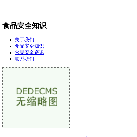
食品安全知识
关于我们
食品安全知识
食品安全资讯
联系我们