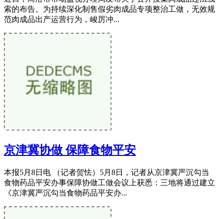
索的布告。为持续深化制售假劣肉成品专项整治工做，无效规
范肉成品出产运营行为，峻厉冲...
京津冀协做 保障食物平安
本报5月8日电 （记者贺怯）5月8日，记者从京津冀严沉勾当
食物药品平安办事保障协做工做会议上获悉：三地将通过建立
《京津冀严沉勾当食物药品平安办...