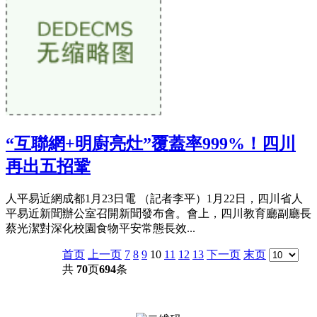
“互聯網+明廚亮灶”覆蓋率999%！四川
再出五招鞏
人平易近網成都1月23日電 （記者李平）1月22日，四川省人
平易近新聞辦公室召開新聞發布會。會上，四川教育廳副廳長
蔡光潔對深化校園食物平安常態長效...
首页
上一页
7
8
9
10
11
12
13
下一页
末页
共
70
页
694
条