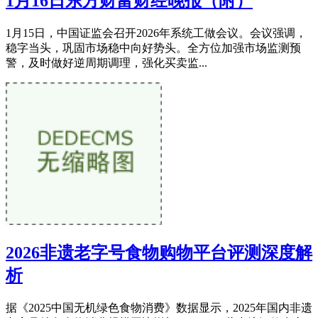
1月16日东方财富财经晚报（附）
1月15日，中国证监会召开2026年系统工做会议。会议强调，
稳字当头，巩固市场稳中向好势头。全方位加强市场监测预
警，及时做好逆周期调理，强化买卖监...
2026非遗老字号食物购物平台评测深度解
析
据《2025中国无机绿色食物消费》数据显示，2025年国内非遗