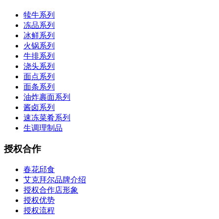
犊牛系列
冻品系列
冰鲜系列
火锅系列
牛排系列
浇头系列
面点系列
面条系列
油炸裹面系列
酱卤系列
速冻菜肴系列
生调理制品
授权合作
春花邱食
艾克拜尔品牌介绍
授权合作店形象
授权优势
授权流程