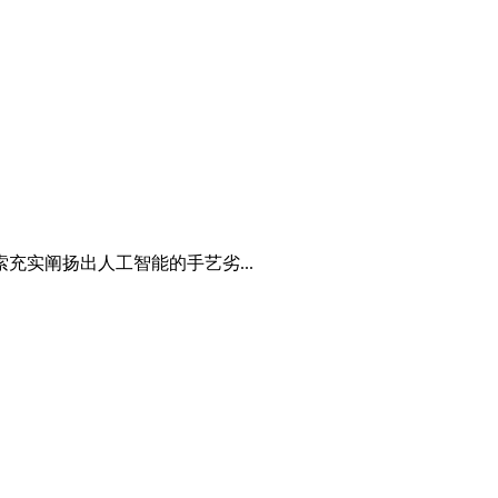
充实阐扬出人工智能的手艺劣...