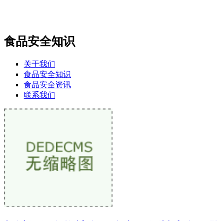
食品安全知识
关于我们
食品安全知识
食品安全资讯
联系我们