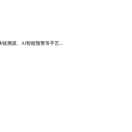
源、AI智能预警等手艺...