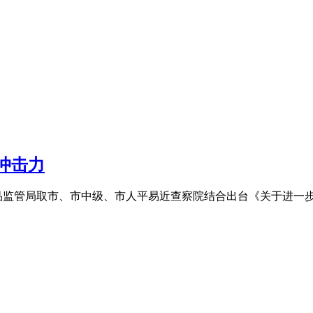
冲击力
品监管局取市、市中级、市人平易近查察院结合出台《关于进一步加