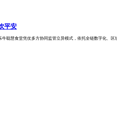
饮平安
牛聪慧食堂凭仗多方协同监管立异模式，依托全链数字化、区块链溯