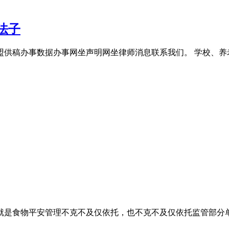
法子
供稿办事数据办事网坐声明网坐律师消息联系我们。 学校、养老
是食物平安管理不克不及仅依托，也不克不及仅依托监管部分单打