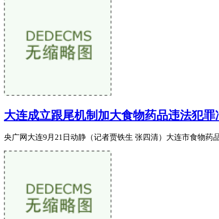
大连成立跟尾机制加大食物药品违法犯罪
央广网大连9月21日动静（记者贾铁生 张四清）大连市食物药