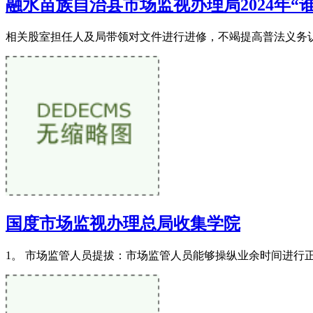
融水苗族自治县市场监视办理局2024年“
相关股室担任人及局带领对文件进行进修，不竭提高普法义务认识
国度市场监视办理总局收集学院
1。 市场监管人员提拔：市场监管人员能够操纵业余时间进行正在