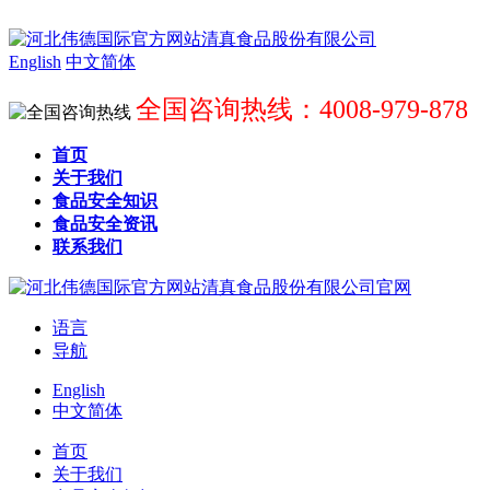
English
中文简体
全国咨询热线：4008-979-878
首页
关于我们
食品安全知识
食品安全资讯
联系我们
语言
导航
English
中文简体
首页
关于我们