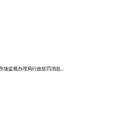
场监视办理局行政惩罚消息...