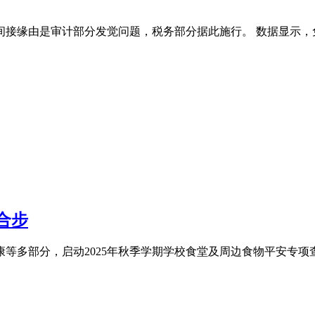
接缘由是审计部分发觉问题，税务部分据此施行。 数据显示，免
合步
多部分，启动2025年秋季学期学校食堂及周边食物平安专项查