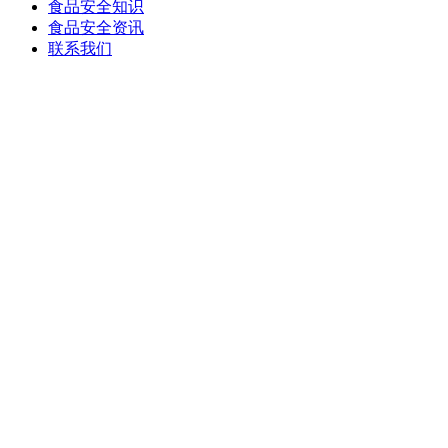
食品安全知识
食品安全资讯
联系我们