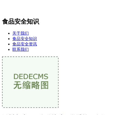
食品安全知识
关于我们
食品安全知识
食品安全资讯
联系我们