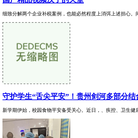
细致分解两个企业补税案例，也能必然程度上消弭上述担心。间
守护学生“舌尖平安”！贵州剑河多部分结
新学期伊始，校园食物平安备受关心。近日，、疾控、卫生健康等