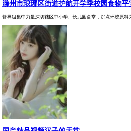
滁州市琅琊区街道护航开学季校园食物平
督导组集中力量深切辖区中小学、长儿园食堂，沉点环绕原料采
国产精品视频汉子的天堂