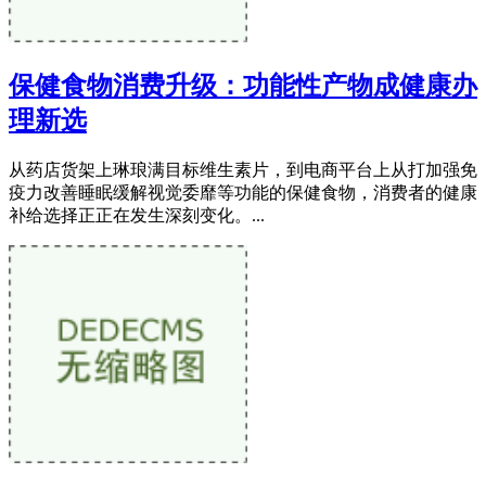
保健食物消费升级：功能性产物成健康办
理新选
从药店货架上琳琅满目标维生素片，到电商平台上从打加强免
疫力改善睡眠缓解视觉委靡等功能的保健食物，消费者的健康
补给选择正正在发生深刻变化。...