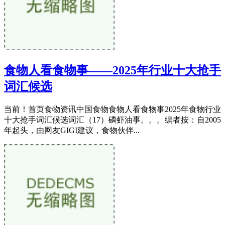
食物人看食物事——2025年行业十大抢手
词汇候选
当前！首页食物资讯中国食物食物人看食物事2025年食物行业
十大抢手词汇候选词汇（17）磷虾油事。。。编者按：自2005
年起头，由网友GIGI建议，食物伙伴...