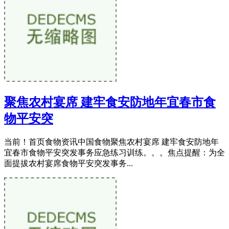
聚焦农村宴席 建牢食安防地年宜春市食
物平安突
当前！首页食物资讯中国食物聚焦农村宴席 建牢食安防地年
宜春市食物平安突发事务应急练习训练。。。焦点提醒：为全
面提拔农村宴席食物平安突发事务...