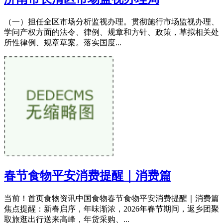
（一）担任全区市场分析监视办理。贯彻施行市场监视办理、
学问产权方面的法令、律例、规章和方针、政策，草拟相关处
所性律例、规章草案。落实国度...
春节食物平安消费提醒｜消费篇
当前！首页食物资讯中国食物春节食物平安消费提醒｜消费篇
焦点提醒：新春启序，年味渐浓，2026年春节期间，返乡团聚
取旅逛出行送来高峰，年货采购、...