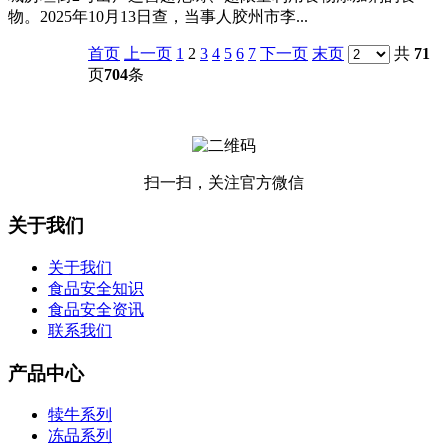
物。2025年10月13日查，当事人胶州市李...
首页
上一页
1
2
3
4
5
6
7
下一页
末页
共
71
页
704
条
扫一扫，关注官方微信
关于我们
关于我们
食品安全知识
食品安全资讯
联系我们
产品中心
犊牛系列
冻品系列