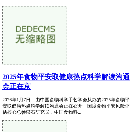
2025年食物平安取健康热点科学解读沟通
会正在京
2026年1月7日，由中国食物科学手艺学会从办的2025年食物平
安取健康热点科学解读沟通会正在召开。国度食物平安风险评
估核心总参谋石研究员，中国食物科...