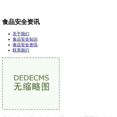
食品安全资讯
关于我们
食品安全知识
食品安全资讯
联系我们