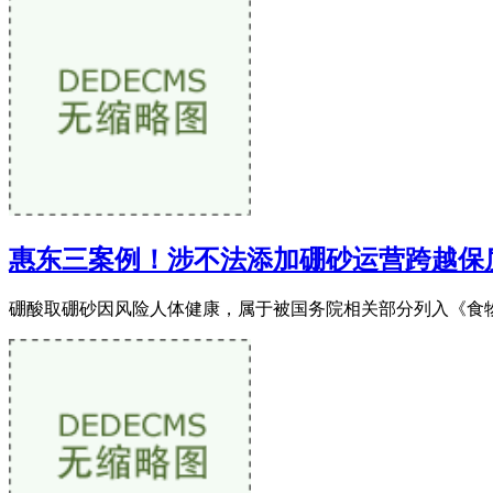
惠东三案例！涉不法添加硼砂运营跨越保
硼酸取硼砂因风险人体健康，属于被国务院相关部分列入《食物