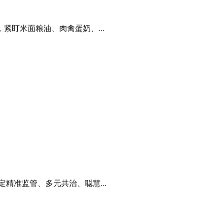
盯米面粮油、肉禽蛋奶、...
精准监管、多元共治、聪慧...