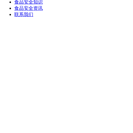
食品安全知识
食品安全资讯
联系我们