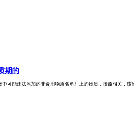
质期的
中可能违法添加的非食用物质名单》上的物质，按照相关，该当认