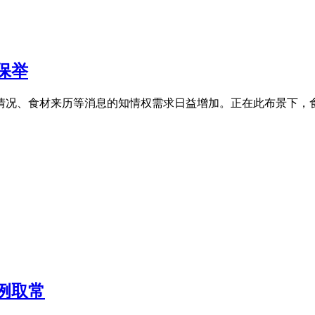
保举
况、食材来历等消息的知情权需求日益增加。正在此布景下，食物
例取常