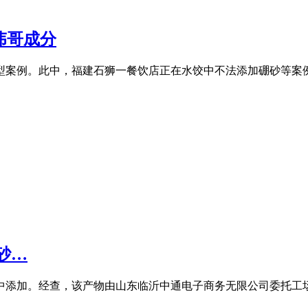
伟哥成分
型案例。此中，福建石狮一餐饮店正在水饺中不法添加硼砂等案例激
砂…
添加。经查，该产物由山东临沂中通电子商务无限公司委托工场代工